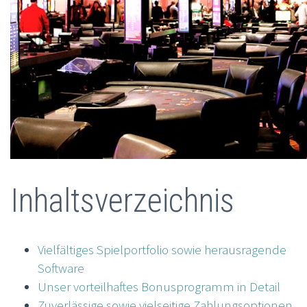
Inhaltsverzeichnis
Vielfältiges Spielportfolio sowie herausragende
Software
Unser vorteilhaftes Bonusprogramm in Detail
Zuverlässige sowie vielseitige Zahlungsoptionen