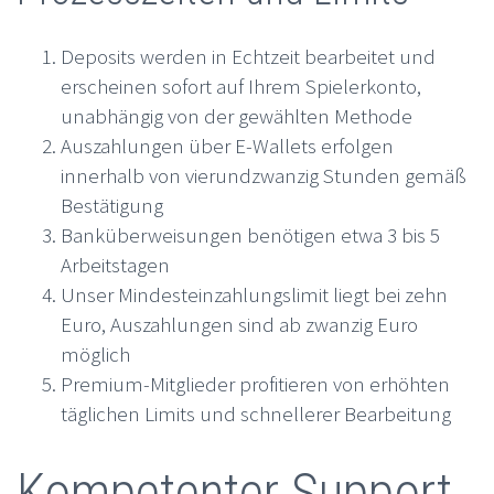
Deposits werden in Echtzeit bearbeitet und
erscheinen sofort auf Ihrem Spielerkonto,
unabhängig von der gewählten Methode
Auszahlungen über E-Wallets erfolgen
innerhalb von vierundzwanzig Stunden gemäß
Bestätigung
Banküberweisungen benötigen etwa 3 bis 5
Arbeitstagen
Unser Mindesteinzahlungslimit liegt bei zehn
Euro, Auszahlungen sind ab zwanzig Euro
möglich
Premium-Mitglieder profitieren von erhöhten
täglichen Limits und schnellerer Bearbeitung
Kompetenter Support