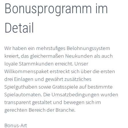
Bonusprogramm im
Detail
Wir haben ein mehrstufiges Belohnungssystem
kreiert, das gleichermaßen Neukunden als auch
loyale Stammkunden erreicht. Unser
Willkommenspaket erstreckt sich über die ersten
drei Einlagen und gewährt zusätzliches
Spielguthaben sowie Gratisspiele auf bestimmte
Spielautomaten. Die Umsatzbedingungen wurden
transparent gestaltet und bewegen sich im
gerechten Bereich der Branche.
Bonus-Art