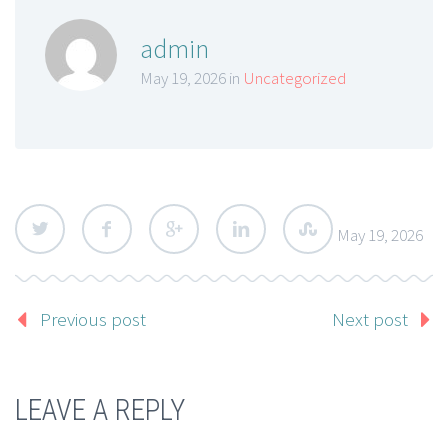
admin
May 19, 2026 in
Uncategorized
May 19, 2026
Previous post
Next post
LEAVE A REPLY