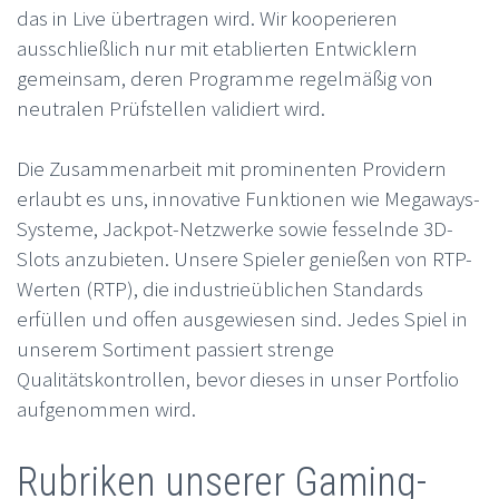
das in Live übertragen wird. Wir kooperieren
ausschließlich nur mit etablierten Entwicklern
gemeinsam, deren Programme regelmäßig von
neutralen Prüfstellen validiert wird.
Die Zusammenarbeit mit prominenten Providern
erlaubt es uns, innovative Funktionen wie Megaways-
Systeme, Jackpot-Netzwerke sowie fesselnde 3D-
Slots anzubieten. Unsere Spieler genießen von RTP-
Werten (RTP), die industrieüblichen Standards
erfüllen und offen ausgewiesen sind. Jedes Spiel in
unserem Sortiment passiert strenge
Qualitätskontrollen, bevor dieses in unser Portfolio
aufgenommen wird.
Rubriken unserer Gaming-