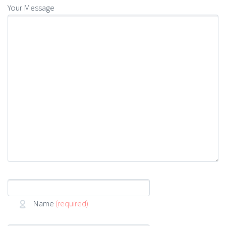
Your Message
Name
(required)