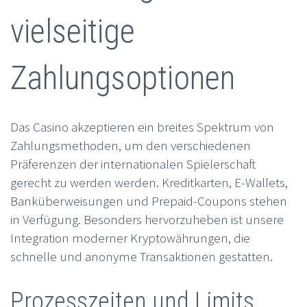
vielseitige
Zahlungsoptionen
Das Casino akzeptieren ein breites Spektrum von
Zahlungsmethoden, um den verschiedenen
Präferenzen der internationalen Spielerschaft
gerecht zu werden werden. Kreditkarten, E-Wallets,
Banküberweisungen und Prepaid-Coupons stehen
in Verfügung. Besonders hervorzuheben ist unsere
Integration moderner Kryptowährungen, die
schnelle und anonyme Transaktionen gestatten.
Prozesszeiten und Limits