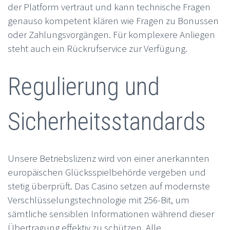
der Platform vertraut und kann technische Fragen
genauso kompetent klären wie Fragen zu Bonussen
oder Zahlungsvorgängen. Für komplexere Anliegen
steht auch ein Rückrufservice zur Verfügung.
Regulierung und
Sicherheitsstandards
Unsere Betriebslizenz wird von einer anerkannten
europäischen Glücksspielbehörde vergeben und
stetig überprüft. Das Casino setzen auf modernste
Verschlüsselungstechnologie mit 256-Bit, um
sämtliche sensiblen Informationen während dieser
Übertragung effektiv zu schützen. Alle