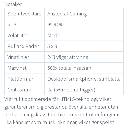
Detaljer
Spelutvecklare
Aristocrat Gaming
RTP
95,94%
Volatilitet
Medel
Rullar x Rader
5 x 3
Vinstlinjer
243 vägar att vinna
Maxvinst
500x totala insatsen
Plattformar
Desktop, smartphone, surfplatta
Gratissnurr
Ja (5+ med re-trigger)
Vi är fullt optimerade för HTML5-teknologi, vilket
garanterar smidig prestanda över alla enheter utan
nedladdningskrav. Touchskärmskontroller fungerar
lika känsligt som musklickningar, vilket gör spelet