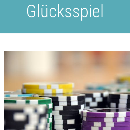
Glücksspiel