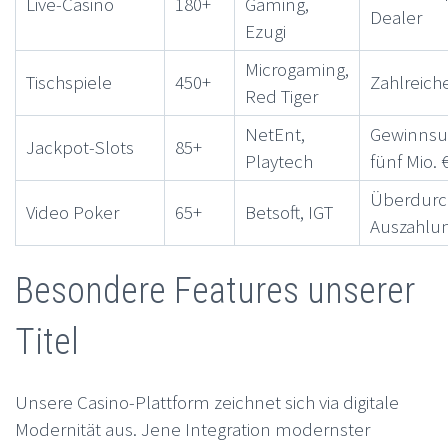
Live-Casino
180+
Gaming,
Dealer
Ezugi
Microgaming,
Tischspiele
450+
Zahlreich
Red Tiger
NetEnt,
Gewinns
Jackpot-Slots
85+
Playtech
fünf Mio. 
Überdurch
Video Poker
65+
Betsoft, IGT
Auszahlu
Besondere Features unserer
Titel
Unsere Casino-Plattform zeichnet sich via digitale
Modernität aus. Jene Integration modernster