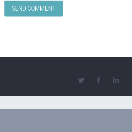
2018 © mericaforgeinc.com. All right reserved.designed by
Zauca