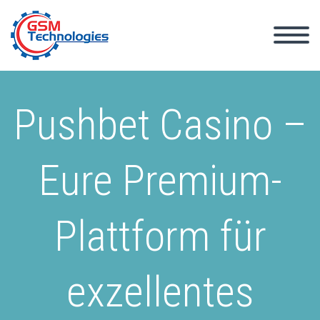
Pushbet Casino –
Eure Premium-
Plattform für
exzellentes