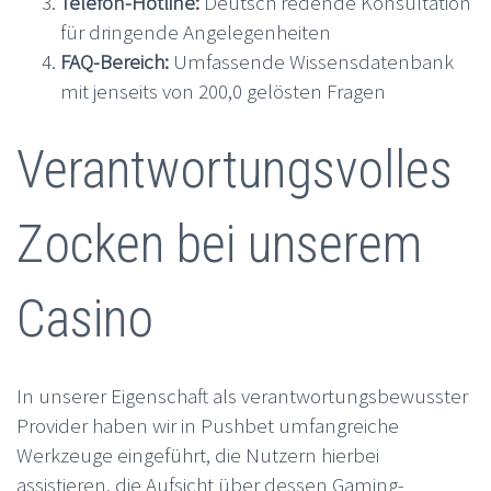
Telefon-Hotline:
Deutsch redende Konsultation
für dringende Angelegenheiten
FAQ-Bereich:
Umfassende Wissensdatenbank
mit jenseits von 200,0 gelösten Fragen
Verantwortungsvolles
Zocken bei unserem
Casino
In unserer Eigenschaft als verantwortungsbewusster
Provider haben wir in Pushbet umfangreiche
Werkzeuge eingeführt, die Nutzern hierbei
assistieren, die Aufsicht über dessen Gaming-