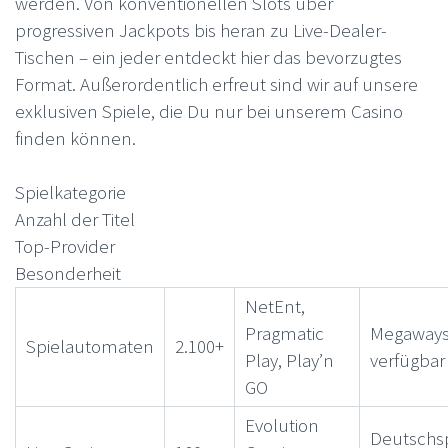
werden. Von konventionellen Slots über
progressiven Jackpots bis heran zu Live-Dealer-
Tischen – ein jeder entdeckt hier das bevorzugtes
Format. Außerordentlich erfreut sind wir auf unsere
exklusiven Spiele, die Du nur bei unserem Casino
finden können.
Spielkategorie
Anzahl der Titel
Top-Provider
Besonderheit
NetEnt,
Pragmatic
Megaways
Spielautomaten
2.100+
Play, Play’n
verfügbar
GO
Evolution
Deutschs