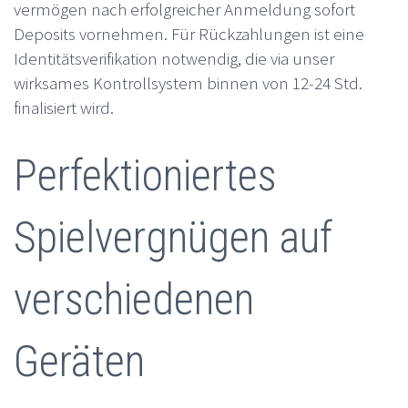
vermögen nach erfolgreicher Anmeldung sofort
Deposits vornehmen. Für Rückzahlungen ist eine
Identitätsverifikation notwendig, die via unser
wirksames Kontrollsystem binnen von 12-24 Std.
finalisiert wird.
Perfektioniertes
Spielvergnügen auf
verschiedenen
Geräten