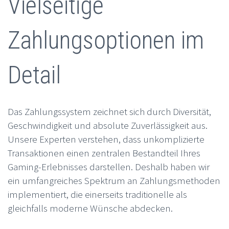
Vielseitige
Zahlungsoptionen im
Detail
Das Zahlungssystem zeichnet sich durch Diversität,
Geschwindigkeit und absolute Zuverlässigkeit aus.
Unsere Experten verstehen, dass unkomplizierte
Transaktionen einen zentralen Bestandteil Ihres
Gaming-Erlebnisses darstellen. Deshalb haben wir
ein umfangreiches Spektrum an Zahlungsmethoden
implementiert, die einerseits traditionelle als
gleichfalls moderne Wünsche abdecken.