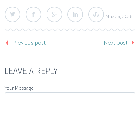
May 26, 2026
Previous post
Next post
LEAVE A REPLY
Your Message