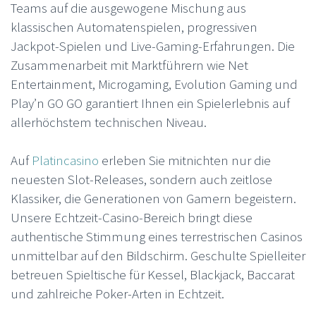
Teams auf die ausgewogene Mischung aus
klassischen Automatenspielen, progressiven
Jackpot-Spielen und Live-Gaming-Erfahrungen. Die
Zusammenarbeit mit Marktführern wie Net
Entertainment, Microgaming, Evolution Gaming und
Play’n GO GO garantiert Ihnen ein Spielerlebnis auf
allerhöchstem technischen Niveau.
Auf
Platincasino
erleben Sie mitnichten nur die
neuesten Slot-Releases, sondern auch zeitlose
Klassiker, die Generationen von Gamern begeistern.
Unsere Echtzeit-Casino-Bereich bringt diese
authentische Stimmung eines terrestrischen Casinos
unmittelbar auf den Bildschirm. Geschulte Spielleiter
betreuen Spieltische für Kessel, Blackjack, Baccarat
und zahlreiche Poker-Arten in Echtzeit.