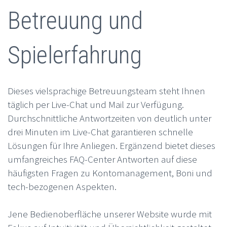
Betreuung und
Spielerfahrung
Dieses vielsprachige Betreuungsteam steht Ihnen
täglich per Live-Chat und Mail zur Verfügung.
Durchschnittliche Antwortzeiten von deutlich unter
drei Minuten im Live-Chat garantieren schnelle
Lösungen für Ihre Anliegen. Ergänzend bietet dieses
umfangreiches FAQ-Center Antworten auf diese
häufigsten Fragen zu Kontomanagement, Boni und
tech-bezogenen Aspekten.
Jene Bedienoberfläche unserer Website wurde mit