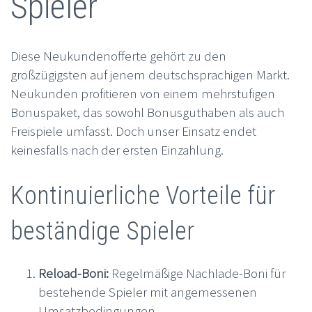
Spieler
Diese Neukundenofferte gehört zu den
großzügigsten auf jenem deutschsprachigen Markt.
Neukunden profitieren von einem mehrstufigen
Bonuspaket, das sowohl Bonusguthaben als auch
Freispiele umfasst. Doch unser Einsatz endet
keinesfalls nach der ersten Einzahlung.
Kontinuierliche Vorteile für
beständige Spieler
Reload-Boni:
Regelmäßige Nachlade-Boni für
bestehende Spieler mit angemessenen
Umsatzbedingungen