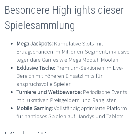
Besondere Highlights dieser
Spielesammlung
Mega Jackpots:
Kumulative Slots mit
Ertragschancen im Millionen-Segment, inklusive
legendäre Games wie Mega Moolah Moolah
Exklusive Tische:
Premium-Sektionen im Live-
Bereich mit höheren Einsatzlimits für
anspruchsvolle Spieler
Turniere und Wettbewerbe:
Periodische Events
mit lukrativen Preisgeldern und Ranglisten
Mobile Gaming:
Vollständig optimierte Platform
für nahtloses Spielen auf Handys und Tablets