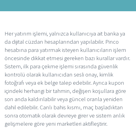
Her yatırım işlemi, yalnızca kullanıcıya ait banka ya
da dijital cüzdan hesaplarından yapılabilir. Pinco
hesabına para yatırmak isteyen kullanıcıların işlem
öncesinde dikkat etmesi gereken bazı kurallar vardır.
Sistem, ilk para çekme işlemi sırasında güvenlik
kontrolü olarak kullanıcıdan sesli onay, kimlik
fotoğrafı veya ek belge talep edebilir. Ayrıca kupon
içindeki herhangi bir tahmin, değişen koşullara göre
son anda kaldırılabilir veya güncel oranla yeniden
dahil edilebilir. Canlı bahis kısmı, maç başladıktan
sonra otomatik olarak devreye girer ve sistem anlık
gelişmelere göre yeni marketleri aktifleştirir.