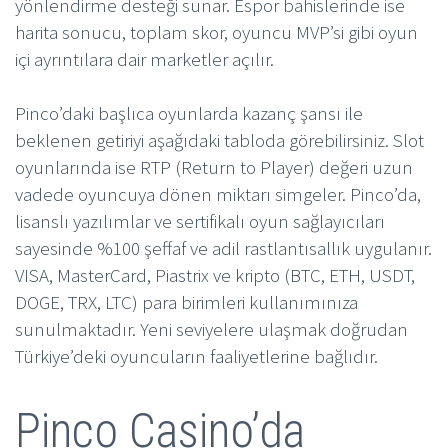
yönlendirme desteği sunar. Espor bahislerinde ise
harita sonucu, toplam skor, oyuncu MVP’si gibi oyun
içi ayrıntılara dair marketler açılır.
Pinco’daki başlıca oyunlarda kazanç şansı ile
beklenen getiriyi aşağıdaki tabloda görebilirsiniz. Slot
oyunlarında ise RTP (Return to Player) değeri uzun
vadede oyuncuya dönen miktarı simgeler. Pinco’da,
lisanslı yazılımlar ve sertifikalı oyun sağlayıcıları
sayesinde %100 şeffaf ve adil rastlantısallık uygulanır.
VISA, MasterCard, Piastrix ve kripto (BTC, ETH, USDT,
DOGE, TRX, LTC) para birimleri kullanımınıza
sunulmaktadır. Yeni seviyelere ulaşmak doğrudan
Türkiye’deki oyuncuların faaliyetlerine bağlıdır.
Pinco Casino’da