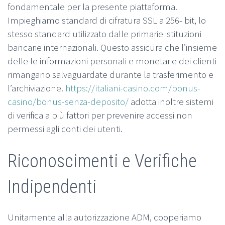
fondamentale per la presente piattaforma.
Impieghiamo standard di cifratura SSL a 256- bit, lo
stesso standard utilizzato dalle primarie istituzioni
bancarie internazionali. Questo assicura che l’insieme
delle le informazioni personali e monetarie dei clienti
rimangano salvaguardate durante la trasferimento e
l’archiviazione.
https://italiani-casino.com/bonus-
casino/bonus-senza-deposito/
adotta inoltre sistemi
di verifica a più fattori per prevenire accessi non
permessi agli conti dei utenti.
Riconoscimenti e Verifiche
Indipendenti
Unitamente alla autorizzazione ADM, cooperiamo