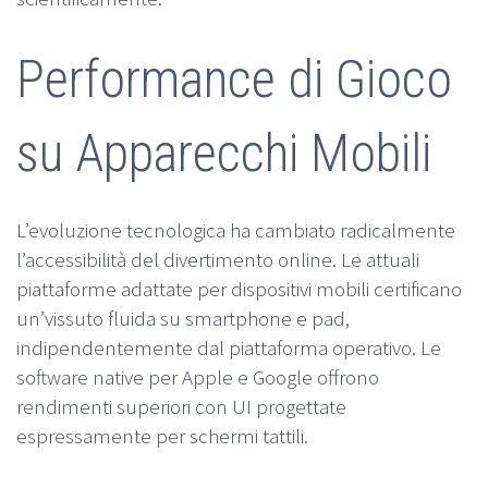
Performance di Gioco
su Apparecchi Mobili
L’evoluzione tecnologica ha cambiato radicalmente
l’accessibilità del divertimento online. Le attuali
piattaforme adattate per dispositivi mobili certificano
un’vissuto fluida su smartphone e pad,
indipendentemente dal piattaforma operativo. Le
software native per Apple e Google offrono
rendimenti superiori con UI progettate
espressamente per schermi tattili.