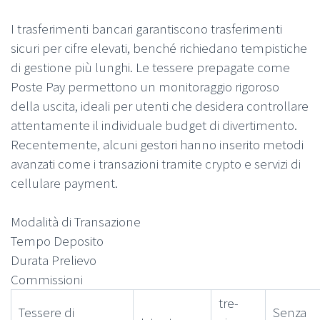
I trasferimenti bancari garantiscono trasferimenti
sicuri per cifre elevati, benché richiedano tempistiche
di gestione più lunghi. Le tessere prepagate come
Poste Pay permettono un monitoraggio rigoroso
della uscita, ideali per utenti che desidera controllare
attentamente il individuale budget di divertimento.
Recentemente, alcuni gestori hanno inserito metodi
avanzati come i transazioni tramite crypto e servizi di
cellulare payment.
Modalità di Transazione
Tempo Deposito
Durata Prelievo
Commissioni
tre-
Tessere di
Senza