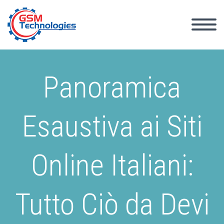
Panoramica
Esaustiva ai Siti
Online Italiani:
Tutto Ciò da Devi