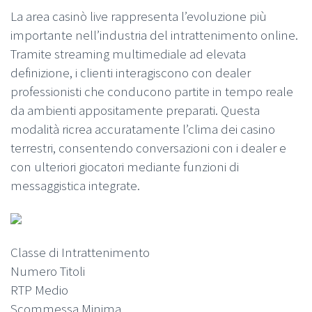
La area casinò live rappresenta l’evoluzione più
importante nell’industria del intrattenimento online.
Tramite streaming multimediale ad elevata
definizione, i clienti interagiscono con dealer
professionisti che conducono partite in tempo reale
da ambienti appositamente preparati. Questa
modalità ricrea accuratamente l’clima dei casino
terrestri, consentendo conversazioni con i dealer e
con ulteriori giocatori mediante funzioni di
messaggistica integrate.
Classe di Intrattenimento
Numero Titoli
RTP Medio
Scommessa Minima