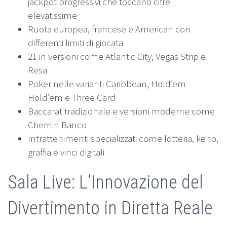
jackpot progressivi che toccano cifre
elevatissime
Ruota europea, francese e American con
differenti limiti di giocata
21 in versioni come Atlantic City, Vegas Strip e
Resa
Poker nelle varianti Caribbean, Hold’em
Hold’em e Three Card
Baccarat tradizionale e versioni moderne come
Chemin Banco
Intrattenimenti specializzati come lotteria, keno,
graffia e vinci digitali
Sala Live: L’Innovazione del
Divertimento in Diretta Reale