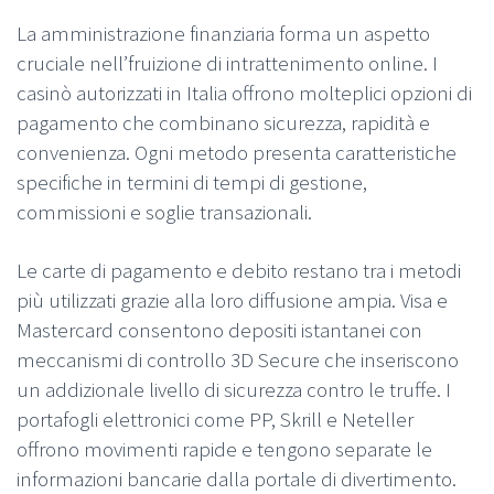
La amministrazione finanziaria forma un aspetto
cruciale nell’fruizione di intrattenimento online. I
casinò autorizzati in Italia offrono molteplici opzioni di
pagamento che combinano sicurezza, rapidità e
convenienza. Ogni metodo presenta caratteristiche
specifiche in termini di tempi di gestione,
commissioni e soglie transazionali.
Le carte di pagamento e debito restano tra i metodi
più utilizzati grazie alla loro diffusione ampia. Visa e
Mastercard consentono depositi istantanei con
meccanismi di controllo 3D Secure che inseriscono
un addizionale livello di sicurezza contro le truffe. I
portafogli elettronici come PP, Skrill e Neteller
offrono movimenti rapide e tengono separate le
informazioni bancarie dalla portale di divertimento.