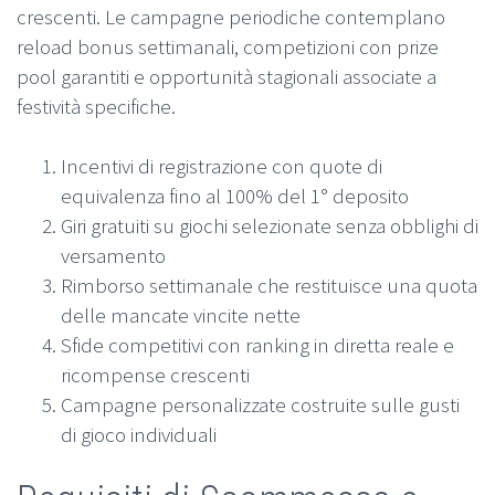
crescenti. Le campagne periodiche contemplano
reload bonus settimanali, competizioni con prize
pool garantiti e opportunità stagionali associate a
festività specifiche.
Incentivi di registrazione con quote di
equivalenza fino al 100% del 1° deposito
Giri gratuiti su giochi selezionate senza obblighi di
versamento
Rimborso settimanale che restituisce una quota
delle mancate vincite nette
Sfide competitivi con ranking in diretta reale e
ricompense crescenti
Campagne personalizzate costruite sulle gusti
di gioco individuali