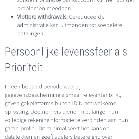
problemen meedoen
Vlottere withdrawals:
Gereduceerde
administratie kan uitmonden tot soepelere
betalingen
Persoonlijke levenssfeer als
Prioriteit
In een bepaald periode waarbij
gegevensbescherming alsmaar relevanter blijkt,
geven gokplatforms buiten IDIN het welkome
oplossing. Deelnemers dienen niet langer hun
volledige rekeninginformatie te verbinden aan hun
game-profiel. Dit minimaliseert het kans op
datalekken en geeft spelers betere grip over