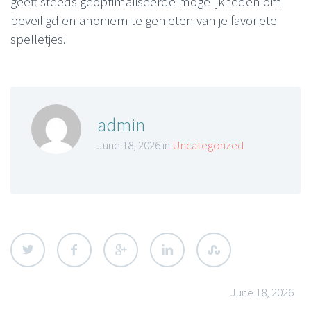
geeft steeds geoptimaliseerde mogelijkheden om
beveiligd en anoniem te genieten van je favoriete
spelletjes.
admin
June 18, 2026 in
Uncategorized
June 18, 2026