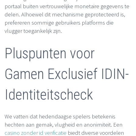
portaal buiten vertrouwelijke monetaire gegevens te
delen. Alhoewel dit mechanisme geprotecteerd is,
prefereren sommige gebruikers platforms die
vlugger toegankelijk zijn.
Pluspunten voor
Gamen Exclusief IDIN-
Identiteitscheck
We vatten dat hedendaagse spelers betekenis
hechten aan gemak, vlugheid en anonimiteit. Een
casino zonder id verificatie
biedt diverse voordelen