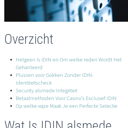
Overzicht
Hetgeen Is IDIN en Om welke reden Wordt Het
Gehanteerd
Plussen voor Gokken Zonder IDIN-
Identiteitscheck
Security alsmede Integriteit
Betaalmethoden Voor Casino’s Exclusief IDIN
Op welke wijze Maak Je een Perfecte Selectie
Wat Is IDIN alsmede