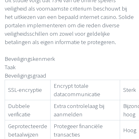
Uit studie volgt dat 73% van de online spelers
veiligheid als voornaamste criterium beschouwt bij
het uitkiezen van een bepaald internet casino. Solide
portalen implementeren om die reden diverse
veiligheidsschillen om zowel voor geldelijke
betalingen als eigen informatie te protegeren.
Beveiligingskenmerk
Taak
Beveiligingsgraad
Encrypt totale
SSL-encryptie
Sterk
datacommunicatie
Dubbele
Extra controlelaag bij
Bijzon
verificatie
aanmelden
hoog
Geprotecteerde
Protegeer financiële
Hoog
betaalwijzen
transacties