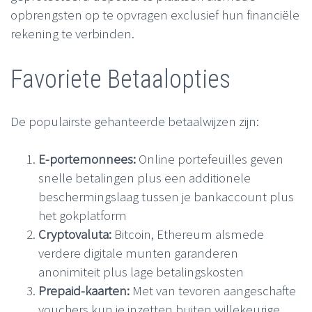
opbrengsten op te opvragen exclusief hun financiële
rekening te verbinden.
Favoriete Betaalopties
De populairste gehanteerde betaalwijzen zijn:
E-portemonnees:
Online portefeuilles geven
snelle betalingen plus een additionele
beschermingslaag tussen je bankaccount plus
het gokplatform
Cryptovaluta:
Bitcoin, Ethereum alsmede
verdere digitale munten garanderen
anonimiteit plus lage betalingskosten
Prepaid-kaarten:
Met van tevoren aangeschafte
vouchers kun je inzetten buiten willekeurige