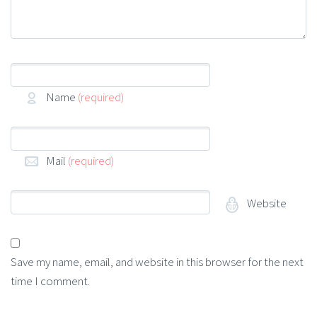
Name
(required)
Mail
(required)
Website
Save my name, email, and website in this browser for the next
time I comment.