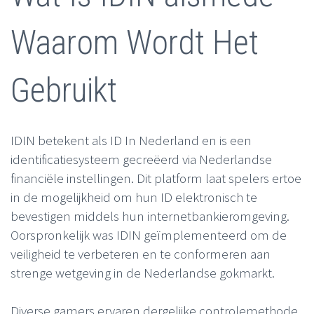
Waarom Wordt Het
Gebruikt
IDIN betekent als ID In Nederland en is een
identificatiesysteem gecreëerd via Nederlandse
financiële instellingen. Dit platform laat spelers ertoe
in de mogelijkheid om hun ID elektronisch te
bevestigen middels hun internetbankieromgeving.
Oorspronkelijk was IDIN geïmplementeerd om de
veiligheid te verbeteren en te conformeren aan
strenge wetgeving in de Nederlandse gokmarkt.
Diverse gamers ervaren dergelijke controlemethode