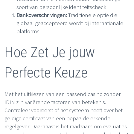
soort van persoonlijke identiteitscheck
Bankoverschrijvingen:
Traditionele optie die
globaal geaccepteerd wordt bij internationale
platforms
Hoe Zet Je jouw
Perfecte Keuze
Met het uitkiezen van een passend casino zonder
IDIN zijn variërende factoren van betekenis.
Controleer vooreerst of het systeem heeft over het
geldige certificaat van een bepaalde erkende
regelgever. Daarnaast is het raadzaam om evaluaties