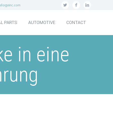
aforgeinc.com
L PARTS
AUTOMOTIVE
CONTACT
e in eine
hrung