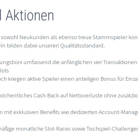
 Aktionen
m sowohl Neukunden als ebenso treue Stammspieler kont
ln bilden dabei unseren Qualitätsstandard.
lungsboni umfassend die anfänglichen vier Transaktione
lots
h kriegen aktive Spieler einen anteiligen Bonus für Ein
wöchentliches Cash-Back auf Nettoverluste ohne zusätzl
m mit exklusiven Benefits wie dedizierten Account-Mana
ßige monatliche Slot-Races sowie Tischspiel-Challenges 