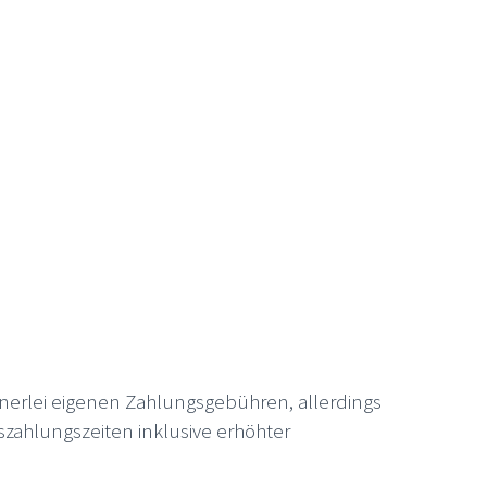
nerlei eigenen Zahlungsgebühren, allerdings
szahlungszeiten inklusive erhöhter