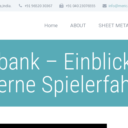
,India.
+91 96520 30367
+91 040 23076555
info@meric
Home
ABOUT
SHEET META
bank – Einblick
rne Spielerfa