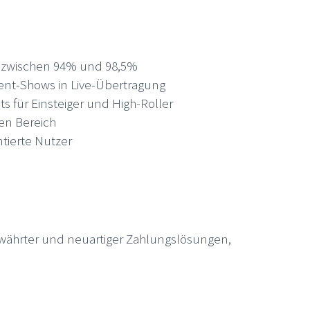
n zwischen 94% und 98,5%
ment-Shows in Live-Übertragung
its für Einsteiger und High-Roller
en Bereich
ntierte Nutzer
 bewährter und neuartiger Zahlungslösungen,