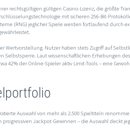
er rechtsgültigen gültigen Casino-Lizenz, die größte Tran
erschlüsselungstechnologie mit sicheren 256-Bit-Protoko
teme (RNG) jeglicher Spiele werden fortlaufend durch ext
gewährleistet.
rer Wertvorstellung. Nutzer haben stets Zugriff auf Selb
n Selbstsperre. Laut wissenschaftlichen Erhebungen des In
42% der Online-Spieler aktiv Limit-Tools – eine Gewohnh
elportfolio
ratierte Auswahl von mehr als 2.500 Spieltiteln renommier
ven progressiven Jackpot-Gewinnen – die Auswahl deckt je