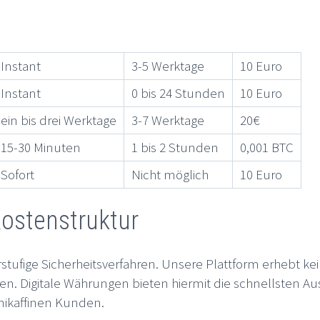
Instant
3-5 Werktage
10 Euro
Instant
0 bis 24 Stunden
10 Euro
ein bis drei Werktage
3-7 Werktage
20€
15-30 Minuten
1 bis 2 Stunden
0,001 BTC
Sofort
Nicht möglich
10 Euro
ostenstruktur
ufige Sicherheitsverfahren. Unsere Plattform erhebt kei
en. Digitale Währungen bieten hiermit die schnellsten Au
nikaffinen Kunden.