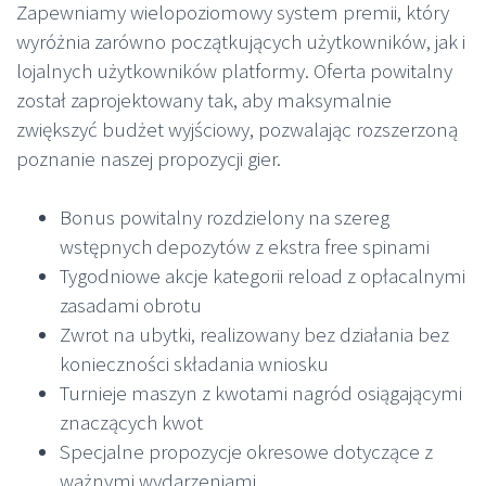
Zapewniamy wielopoziomowy system premii, który
wyróżnia zarówno początkujących użytkowników, jak i
lojalnych użytkowników platformy. Oferta powitalny
został zaprojektowany tak, aby maksymalnie
zwiększyć budżet wyjściowy, pozwalając rozszerzoną
poznanie naszej propozycji gier.
Bonus powitalny rozdzielony na szereg
wstępnych depozytów z ekstra free spinami
Tygodniowe akcje kategorii reload z opłacalnymi
zasadami obrotu
Zwrot na ubytki, realizowany bez działania bez
konieczności składania wniosku
Turnieje maszyn z kwotami nagród osiągającymi
znaczących kwot
Specjalne propozycje okresowe dotyczące z
ważnymi wydarzeniami