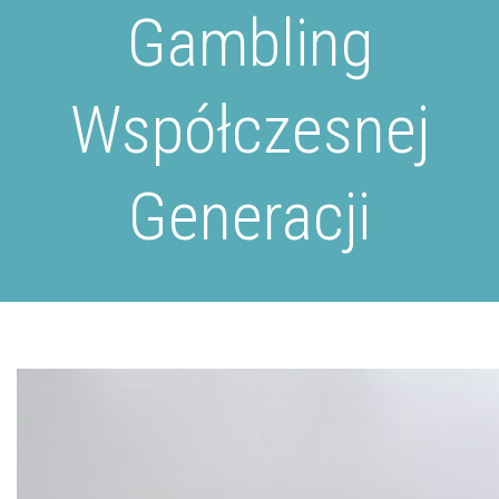
Gambling
Współczesnej
Generacji