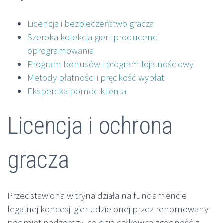
Licencja i bezpieczeństwo gracza
Szeroka kolekcja gier i producenci
oprogramowania
Program bonusów i program lojalnościowy
Metody płatności i prędkość wypłat
Ekspercka pomoc klienta
Licencja i ochrona
gracza
Przedstawiona witryna działa na fundamencie
legalnej koncesji gier udzielonej przez renomowany
podmiot nadzorczy, co daje całkowitą zgodność z