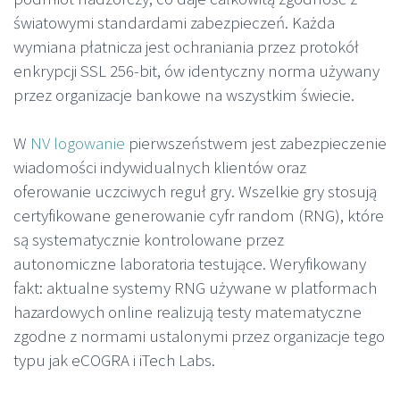
światowymi standardami zabezpieczeń. Każda
wymiana płatnicza jest ochraniania przez protokół
enkrypcji SSL 256-bit, ów identyczny norma używany
przez organizacje bankowe na wszystkim świecie.
W
NV logowanie
pierwszeństwem jest zabezpieczenie
wiadomości indywidualnych klientów oraz
oferowanie uczciwych reguł gry. Wszelkie gry stosują
certyfikowane generowanie cyfr random (RNG), które
są systematycznie kontrolowane przez
autonomiczne laboratoria testujące. Weryfikowany
fakt: aktualne systemy RNG używane w platformach
hazardowych online realizują testy matematyczne
zgodne z normami ustalonymi przez organizacje tego
typu jak eCOGRA i iTech Labs.