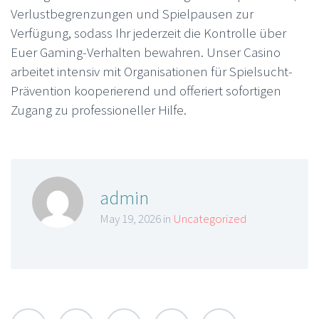
Verlustbegrenzungen und Spielpausen zur
Verfügung, sodass Ihr jederzeit die Kontrolle über
Euer Gaming-Verhalten bewahren. Unser Casino
arbeitet intensiv mit Organisationen für Spielsucht-
Prävention kooperierend und offeriert sofortigen
Zugang zu professioneller Hilfe.
admin
May 19, 2026 in
Uncategorized