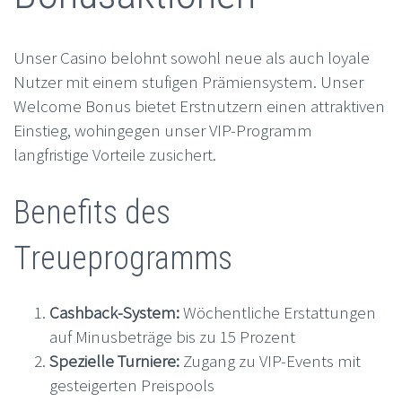
Unser Casino belohnt sowohl neue als auch loyale
Nutzer mit einem stufigen Prämiensystem. Unser
Welcome Bonus bietet Erstnutzern einen attraktiven
Einstieg, wohingegen unser VIP-Programm
langfristige Vorteile zusichert.
Benefits des
Treueprogramms
Cashback-System:
Wöchentliche Erstattungen
auf Minusbeträge bis zu 15 Prozent
Spezielle Turniere:
Zugang zu VIP-Events mit
gesteigerten Preispools