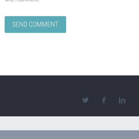
2018 © mericaforgeinc.com. All right reserved.designed by