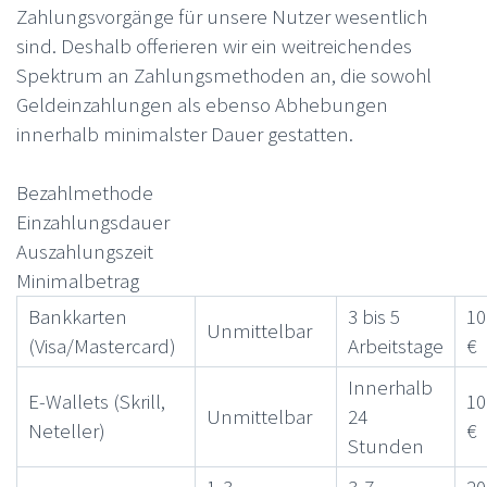
Zahlungsvorgänge für unsere Nutzer wesentlich
sind. Deshalb offerieren wir ein weitreichendes
Spektrum an Zahlungsmethoden an, die sowohl
Geldeinzahlungen als ebenso Abhebungen
innerhalb minimalster Dauer gestatten.
Bezahlmethode
Einzahlungsdauer
Auszahlungszeit
Minimalbetrag
Bankkarten
3 bis 5
10
Unmittelbar
(Visa/Mastercard)
Arbeitstage
€
Innerhalb
E-Wallets (Skrill,
10
Unmittelbar
24
Neteller)
€
Stunden