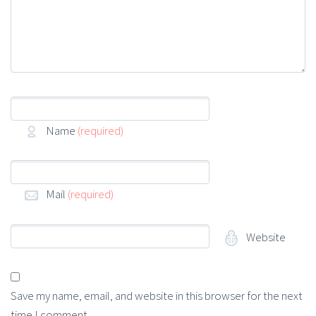
Name
(required)
Mail
(required)
Website
Save my name, email, and website in this browser for the next
time I comment.