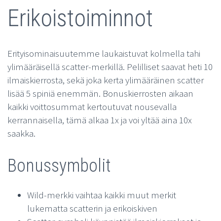
Erikoistoiminnot
Erityisominaisuutemme laukaistuvat kolmella tahi
ylimääräisellä scatter-merkillä. Pelilliset saavat heti 10
ilmaiskierrosta, sekä joka kerta ylimääräinen scatter
lisää 5 spiniä enemmän. Bonuskierrosten aikaan
kaikki voittosummat kertoutuvat nousevalla
kerrannaisella, tämä alkaa 1x ja voi yltää aina 10x
saakka.
Bonussymbolit
Wild-merkki vaihtaa kaikki muut merkit
lukematta scatterin ja erikoiskiven