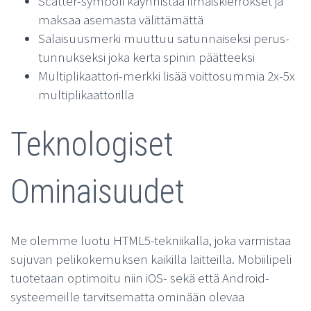
Scatter-symboli käynnistää ilmaiskierrokset ja
maksaa asemasta välittämättä
Salaisuusmerki muuttuu satunnaiseksi perus-
tunnukseksi joka kerta spinin päätteeksi
Multiplikaattori-merkki lisää voittosummia 2x-5x
multiplikaattorilla
Teknologiset
Ominaisuudet
Me olemme luotu HTML5-tekniikalla, joka varmistaa
sujuvan pelikokemuksen kaikilla laitteilla. Mobiilipeli
tuotetaan optimoitu niin iOS- sekä että Android-
systeemeille tarvitsematta ominään olevaa