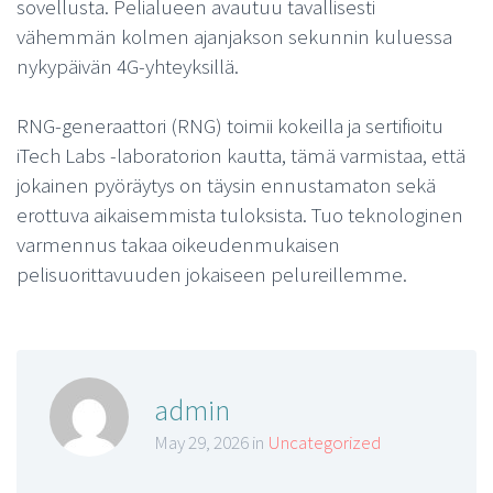
sovellusta. Pelialueen avautuu tavallisesti
vähemmän kolmen ajanjakson sekunnin kuluessa
nykypäivän 4G-yhteyksillä.
RNG-generaattori (RNG) toimii kokeilla ja sertifioitu
iTech Labs -laboratorion kautta, tämä varmistaa, että
jokainen pyöräytys on täysin ennustamaton sekä
erottuva aikaisemmista tuloksista. Tuo teknologinen
varmennus takaa oikeudenmukaisen
pelisuorittavuuden jokaiseen pelureillemme.
admin
May 29, 2026 in
Uncategorized