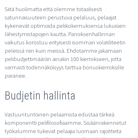
Siitä huolimatta että olemme totaalisesti
satunnaisuuteen perustuva pelaluus, pelaajat
kykenevät optimoida pelikokemuksensa lukuisien
lähestymistapojen kautta. Panoksenhallinnan
vaikutus korostuu erityisesti isomman volatiliteetin
peleissä niin kuin meissä. Ehdotamme jakamaan
pelibudjettimäärän ainakin 100 kierrokseen, jotta
varmasti todennäköisyys tarttua bonuskierroksille
paranee.
Budjetin hallinta
Vastuuntuntoinen pelaamista edustaa tärkeä
komponentti pelifilosofiaamme. Sisäänrakennetut
työkalumme tukevat pelaajia luomaan rajoitteita