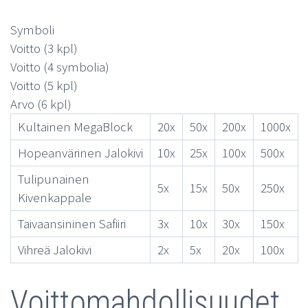
Symboli
Voitto (3 kpl)
Voitto (4 symbolia)
Voitto (5 kpl)
Arvo (6 kpl)
Kultainen MegaBlock
20x
50x
200x
1000x
Hopeanvärinen Jalokivi
10x
25x
100x
500x
Tulipunainen
5x
15x
50x
250x
Kivenkappale
Taivaansininen Safiiri
3x
10x
30x
150x
Vihreä Jalokivi
2x
5x
20x
100x
Voittomahdollisuudet