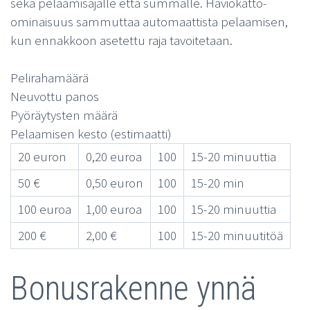
sekä pelaamisajalle että summalle. Häviökatto-
ominaisuus sammuttaa automaattista pelaamisen,
kun ennakkoon asetettu raja tavoitetaan.
Pelirahamäärä
Neuvottu panos
Pyöräytysten määrä
Pelaamisen kesto (estimaatti)
20 euron
0,20 euroa
100
15-20 minuuttia
50 €
0,50 euron
100
15-20 min
100 euroa
1,00 euroa
100
15-20 minuuttia
200 €
2,00 €
100
15-20 minuutitöä
Bonusrakenne ynnä