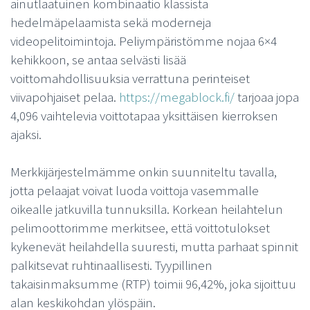
ainutlaatuinen kombinaatio klassista
hedelmäpelaamista sekä moderneja
videopelitoimintoja. Peliympäristömme nojaa 6×4
kehikkoon, se antaa selvästi lisää
voittomahdollisuuksia verrattuna perinteiset
viivapohjaiset pelaa.
https://megablock.fi/
tarjoaa jopa
4,096 vaihtelevia voittotapaa yksittäisen kierroksen
ajaksi.
Merkkijärjestelmämme onkin suunniteltu tavalla,
jotta pelaajat voivat luoda voittoja vasemmalle
oikealle jatkuvilla tunnuksilla. Korkean heilahtelun
pelimoottorimme merkitsee, että voittotulokset
kykenevät heilahdella suuresti, mutta parhaat spinnit
palkitsevat ruhtinaallisesti. Tyypillinen
takaisinmaksumme (RTP) toimii 96,42%, joka sijoittuu
alan keskikohdan ylöspäin.