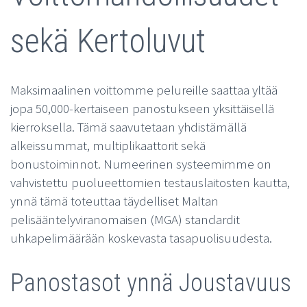
sekä Kertoluvut
Maksimaalinen voittomme pelureille saattaa yltää
jopa 50,000-kertaiseen panostukseen yksittäisellä
kierroksella. Tämä saavutetaan yhdistämällä
alkeissummat, multiplikaattorit sekä
bonustoiminnot. Numeerinen systeemimme on
vahvistettu puolueettomien testauslaitosten kautta,
ynnä tämä toteuttaa täydelliset Maltan
pelisääntelyviranomaisen (MGA) standardit
uhkapelimäärään koskevasta tasapuolisuudesta.
Panostasot ynnä Joustavuus