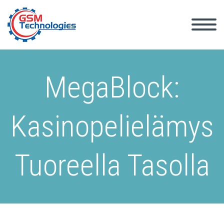
MegaBlock:
Kasinopelielämys
Tuoreella Tasolla