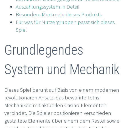
Auszahlungssystem in Detail
Besondere Merkmale dieses Produkts
Für was für Nutzergruppen passt sich dieses
Spiel
Grundlegendes
System und Mechanik
Dieses Spiel beruht auf Basis von einem modernen
revolutionären Ansatz, das bewährte Tetris-
Mechaniken mit aktuellen Casino-Elementen
verbindet. Die Spieler positionieren verschieden
gestaltete Elemente über einem dem Raster sowie