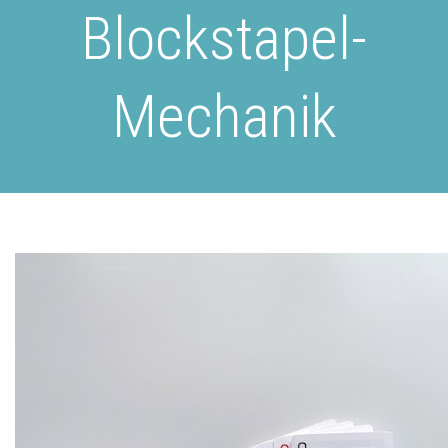
Blockstapel-
Mechanik