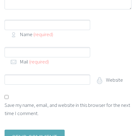
Name
(required)
Mail
(required)
Website
Save my name, email, and website in this browser for the next
time I comment.