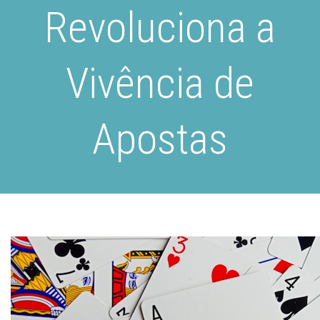
Revoluciona a
Vivência de
Apostas