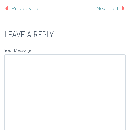
Previous post
Next post
LEAVE A REPLY
Your Message