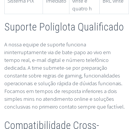
Sistema PIX
Imediato
vinte e
BRL vinte
quatro h
Suporte Poliglota Qualificado
A nossa equipe de suporte funciona
ininterruptamente via de bate-papo ao vivo em
tempo real, e-mail digital e número telefônico
dedicada. A time submete-se por preparação
constante sobre regras de gaming, funcionalidades
operacionais e solução rápida de dúvidas funcionais.
Focamos em tempos de resposta inferiores a dois
simples mins no atendimento online e soluções
conclusivas no primeiro contato sempre que factível.
Compatibilidade Cross-