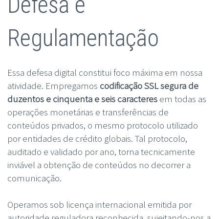
Defesa e
Regulamentação
Essa defesa digital constitui foco máxima em nossa
atividade. Empregamos
codificação SSL segura de
duzentos e cinquenta e seis caracteres
em todas as
operações monetárias e transferências de
conteúdos privados, o mesmo protocolo utilizado
por entidades de crédito globais. Tal protocolo,
auditado e validado por ano, torna tecnicamente
inviável a obtenção de conteúdos no decorrer a
comunicação.
Operamos sob licença internacional emitida por
autoridade reguladora reconhecida, sujeitando-nos a