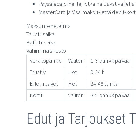
Paysafecard heille, jotka haluavat varje
MasterCard ja Visa maksu- että debit-kort
Maksumenetelmä
Talletusaika
Kotiutusaika
Vähimmäisnosto
Verkkopankki
Välitön
1-3 pankkipäivää
Trustly
Heti
0-24 h
E-lompakot
Heti
24-48 tuntia
Kortit
Välitön
3-5 pankkipäivää
Edut ja Tarjoukset T