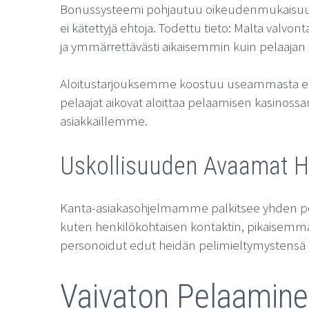
Bonussysteemi pohjautuu oikeudenmukaisuuden p
ei kätettyjä ehtoja. Todettu tieto: Malta valv
ja ymmärrettävästi aikaisemmin kuin pelaajan
Aloitustarjouksemme koostuu useammasta erilai
pelaajat aikovat aloittaa pelaamisen kasinoss
asiakkaillemme.
Uskollisuuden Avaamat H
Kanta-asiakasohjelmamme palkitsee yhden pela
kuten henkilökohtaisen kontaktin, pikaisemmat
personoidut edut heidän pelimieltymystensä 
Vaivaton Pelaaminen 