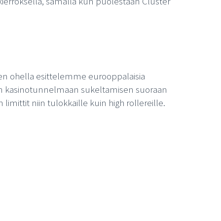
a kierroksella, samalla kun puolestaan Cluster
tojen ohella esittelemme eurooppalaisia
seen kasinotunnelmaan sukeltamisen suoraan
ttit niin tulokkaille kuin high rollereille.