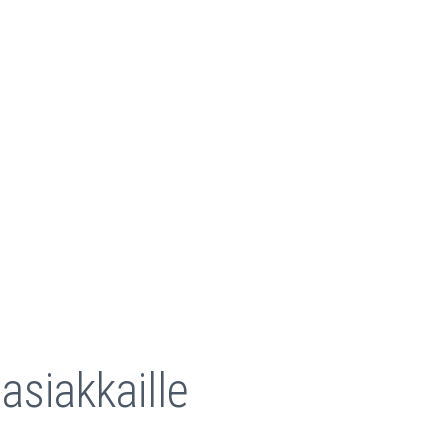
asiakkaille