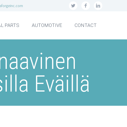
aforgeinc.com
L PARTS
AUTOMOTIVE
CONTACT
inaavinen
la Eväillä