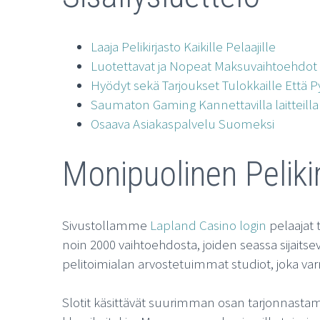
Laaja Pelikirjasto Kaikille Pelaajille
Luotettavat ja Nopeat Maksuvaihtoehdot
Hyödyt sekä Tarjoukset Tulokkaille Että Py
Saumaton Gaming Kannettavilla laitteilla
Osaava Asiakaspalvelu Suomeksi
Monipuolinen Pelikir
Sivustollamme
Lapland Casino login
pelaajat 
noin 2000 vaihtoehdosta, joiden seassa sijaits
pelitoimialan arvostetuimmat studiot, joka va
Slotit käsittävät suurimman osan tarjonnastamm