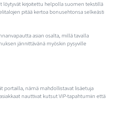
öytyvät kirjoitettu helpolla suomen tekstillä
pelitalojen pitää kertoa bonusehtonsa selkeästi
nanvapautta asian osalta, millä tavalla
muksen jännittävänä myöskin pysyville
portailla, nämä mahdollistavat lisäetuja
siakkaat nauttivat kutsut VIP-tapahtumiin että