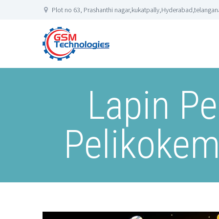
Plot no 63, Prashanthi nagar,kukatpally,Hyderabad,telangana
Lapin Pe
Pelikokem