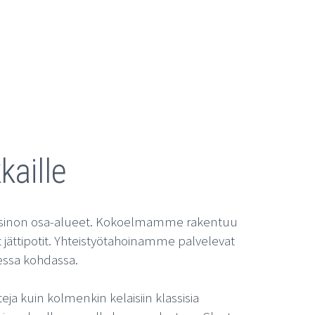
kaille
kokasinon osa-alueet. Kokoelmamme rakentuu
t jättipotit. Yhteistyötahoinamme palvelevat
essa kohdassa.
ja kuin kolmenkin kelaisiin klassisia