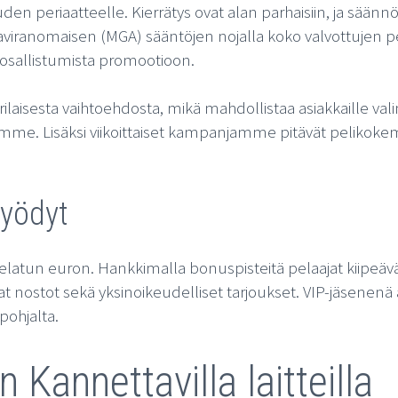
eriaatteelle. Kierrätys ovat alan parhaisiin, ja säännöt l
ontaviranomaisen (MGA) sääntöjen nojalla koko valvottujen 
 osallistumista promootioon.
sesta vaihtoehdosta, mikä mahdollistaa asiakkaille valin
amme. Lisäksi viikoittaiset kampanjamme pitävät pelikoke
yödyt
tun euron. Hankkimalla bonuspisteitä pelaajat kiipeävät 
 nostot sekä yksinoikeudelliset tarjoukset. VIP-jäsenenä a
pohjalta.
Kannettavilla laitteilla