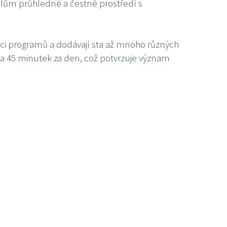
lům průhledné a čestné prostředí s
rci programů a dodávají sta až mnoho různých
uba 45 minutek za den, což potvrzuje význam