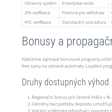
Obranný systém
Enterprise verze
2FA verifikace
Povinná pro withdraw
KYC verifikace
Standardní procedura
Bonusy a propagač
Nabízíme zajímavé bonusové programy určené 
free spiny na vybrané automaty. Loyalitní prog
Druhy dostupných výhod
Registrační bonus pro čerstvé hráče s %
Odměny bez potřeby depositu umožňujíc
Vrácení schémata refundující procento p