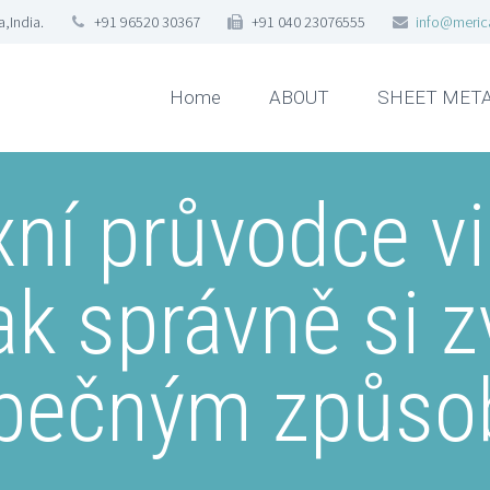
,India.
+91 96520 30367
+91 040 23076555
info@meric
Home
ABOUT
SHEET META
ní průvodce vi
k správně si zv
pečným způs