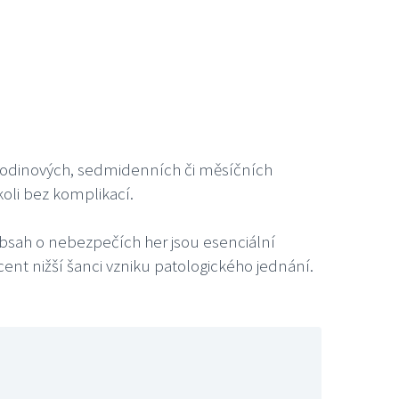
4hodinových, sedmidenních či měsíčních
oli bez komplikací.
sah o nebezpečích her jsou esenciální
cent nižší šanci vzniku patologického jednání.