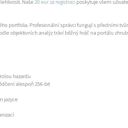
lehlivosti. Naše
20 eur za registraci
poskytuje všem uživate
 portfolia. Profesionální správci fungují s předními tvů
Podle objektivních analýz tráví běžný hráč na portálu zhr
trolou hazardu
ědčení alespoň 256-bit
m jazyce
anizací