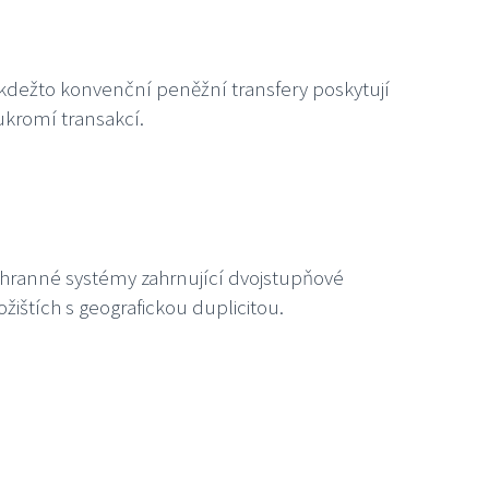
 kdežto konvenční peněžní transfery poskytují
ukromí transakcí.
ochranné systémy zahrnující dvojstupňové
ištích s geografickou duplicitou.