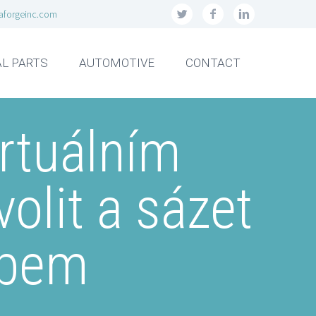
aforgeinc.com
L PARTS
AUTOMOTIVE
CONTACT
rtuálním
olit a sázet
obem