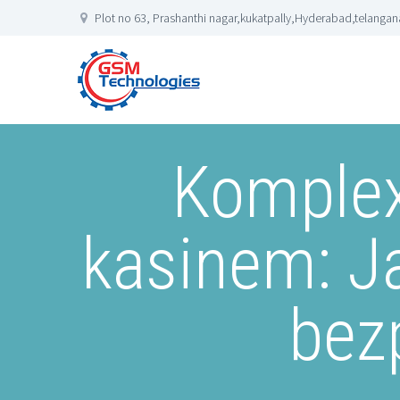
Plot no 63, Prashanthi nagar,kukatpally,Hyderabad,telangana
Komplex
kasinem: Ja
bez