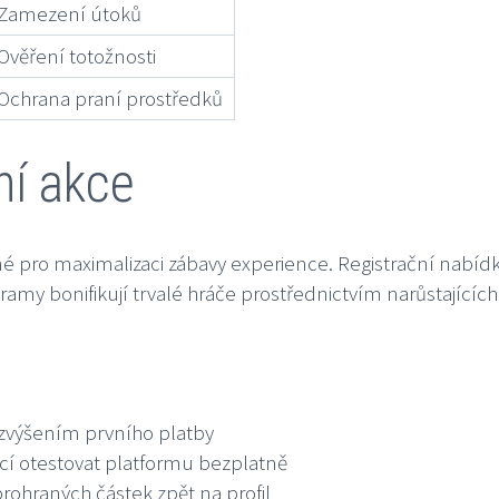
Zamezení útoků
Ověření totožnosti
Ochrana praní prostředků
ní akce
pro maximalizaci zábavy experience. Registrační nabídk
ramy bonifikují trvalé hráče prostřednictvím narůstajícíc
 zvýšením prvního platby
í otestovat platformu bezplatně
rohraných částek zpět na profil