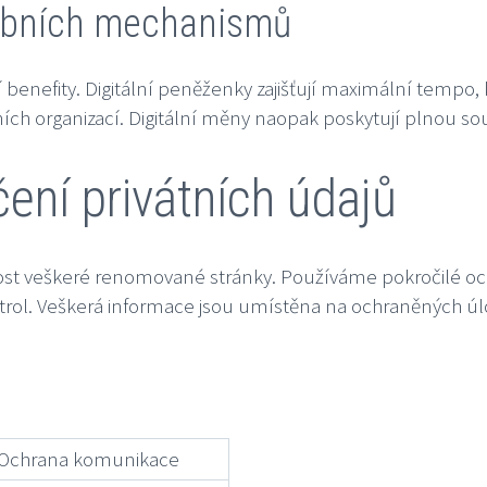
tebních mechanismů
benefity. Digitální peněženky zajišťují maximální tempo,
čních organizací. Digitální měny naopak poskytují plnou so
ení privátních údajů
ežitost veškeré renomované stránky. Používáme pokročilé 
rol. Veškerá informace jsou umístěna na ochraněných úlož
Ochrana komunikace