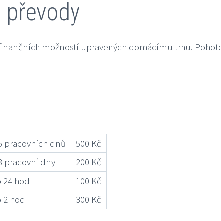
a převody
 finančních možností upravených domácímu trhu. Pohotov
5 pracovních dnů
500 Kč
3 pracovní dny
200 Kč
 24 hod
100 Kč
 2 hod
300 Kč