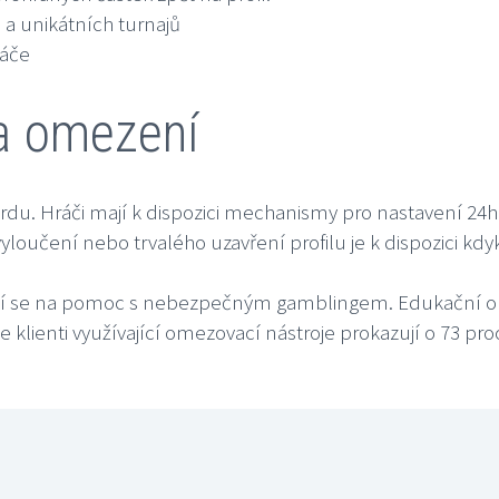
a unikátních turnajů
ráče
a omezení
rdu. Hráči mají k dispozici mechanismy pro nastavení 2
učení nebo trvalého uzavření profilu je k dispozici kdyk
jící se na pomoc s nebezpečným gamblingem. Edukační ob
e klienti využívající omezovací nástroje prokazují o 73 pro