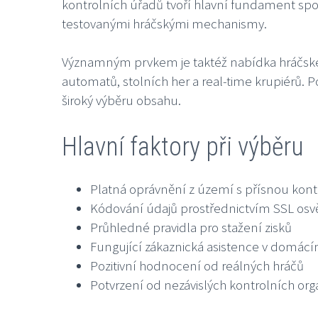
kontrolních úřadů tvoří hlavní fundament spo
testovanými hráčskými mechanismy.
Významným prvkem je taktéž nabídka hráčského
automatů, stolních her a real-time krupiérů. 
široký výběru obsahu.
Hlavní faktory při výběru
Platná oprávnění z území s přísnou kon
Kódování údajů prostřednictvím SSL osv
Průhledné pravidla pro stažení zisků
Fungující zákaznická asistence v domácí
Pozitivní hodnocení od reálných hráčů
Potvrzení od nezávislých kontrolních org