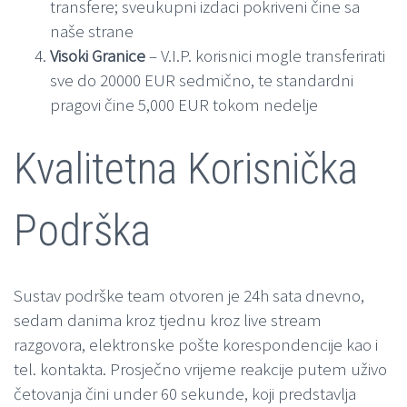
transfere; sveukupni izdaci pokriveni čine sa
naše strane
Visoki Granice
– V.I.P. korisnici mogle transferirati
sve do 20000 EUR sedmično, te standardni
pragovi čine 5,000 EUR tokom nedelje
Kvalitetna Korisnička
Podrška
Sustav podrške team otvoren je 24h sata dnevno,
sedam danima kroz tjednu kroz live stream
razgovora, elektronske pošte korespondencije kao i
tel. kontakta. Prosječno vrijeme reakcije putem uživo
četovanja čini under 60 sekunde, koji predstavlja