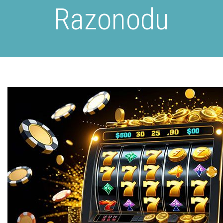
Razonodu