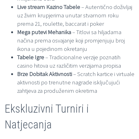
Live stream Kazino Tabele
– Autentično doživljaj
uz živim krupjerima unutar stvarnom roku
prema 21, roulette, baccarat i poker
Mega putevi Mehanika
– Titlovi sa hiljadama
načina prema osvajanje koji promjenjuju broj
ikona u pojedinom okretanju
Tabele Igre
– Tradicionalne verzije poznatih
casino hitova uz različitim verzijama propisa
Brze Dobitak Aktivnosti
– Scratch kartice i virtuale
aktivnosti po trenutne nagrade isključujući
zahtjeva za produženim okretima
Ekskluzivni Turniri i
Natjecanja