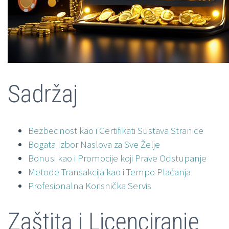
Sadržaj
Bezbednost kao i Certifikati Sustava Stranice
Bogata Izbor Naslova za Sve Želje
Bonusi kao i Promocije koji Prave Odstupanje
Metode Transakcija kao i Tempo Plaćanja
Profesionalna Korisnička Servis
Zaštita i Licenciranje