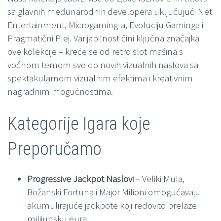
sa glavnih međunarodnih developera uključujući Net
Entertainment, Microgaming-a, Evoluciju Gaminga i
Pragmatični Plej. Varijabilnost čini ključna značajka
ove kolekcije – kreće se od retro slot mašina s
voćnom temom sve do novih vizualnih naslova sa
spektakularnom vizualnim efektima i kreativnim
nagradnim mogućnostima.
Kategorije Igara koje
Preporučamo
Progressive Jackpot Naslovi
– Veliki Mula,
Božanski Fortuna i Major Milioni omogućavaju
akumulirajuće jackpote koji redovito prelaze
milijunsku eura