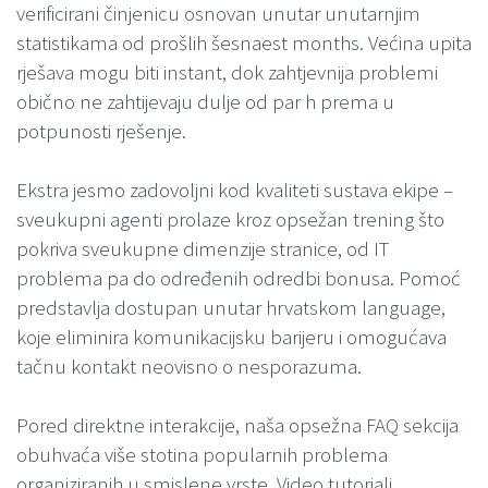
verificirani činjenicu osnovan unutar unutarnjim
statistikama od prošlih šesnaest months. Većina upita
rješava mogu biti instant, dok zahtjevnija problemi
obično ne zahtijevaju dulje od par h prema u
potpunosti rješenje.
Ekstra jesmo zadovoljni kod kvaliteti sustava ekipe –
sveukupni agenti prolaze kroz opsežan trening što
pokriva sveukupne dimenzije stranice, od IT
problema pa do određenih odredbi bonusa. Pomoć
predstavlja dostupan unutar hrvatskom language,
koje eliminira komunikacijsku barijeru i omogućava
tačnu kontakt neovisno o nesporazuma.
Pored direktne interakcije, naša opsežna FAQ sekcija
obuhvaća više stotina popularnih problema
organiziranih u smislene vrste. Video tutoriali