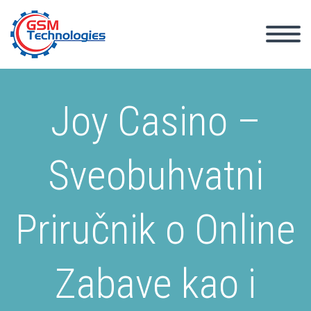
Joy Casino –
Sveobuhvatni
Priručnik o Online
Zabave kao i