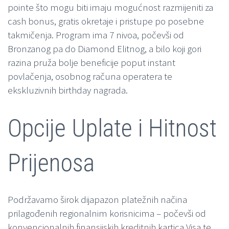
pointe što mogu biti imaju mogućnost razmijeniti za
cash bonus, gratis okretaje i pristupe po posebne
takmičenja. Program ima 7 nivoa, počevši od
Bronzanog pa do Diamond Elitnog, a bilo koji gori
razina pruža bolje beneficije poput instant
povlačenja, osobnog računa operatera te
ekskluzivnih birthday nagrada.
Opcije Uplate i Hitnost
Prijenosa
Podržavamo širok dijapazon platežnih načina
prilagođenih regionalnim korisnicima – počevši od
konvencionalnih finansijskih kreditnih kartica Visa te