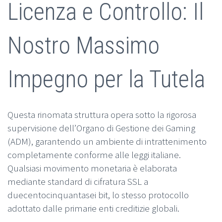
Licenza e Controllo: Il
Nostro Massimo
Impegno per la Tutela
Questa rinomata struttura opera sotto la rigorosa
supervisione dell’Organo di Gestione dei Gaming
(ADM), garantendo un ambiente di intrattenimento
completamente conforme alle leggi italiane.
Qualsiasi movimento monetaria è elaborata
mediante standard di cifratura SSL a
duecentocinquantasei bit, lo stesso protocollo
adottato dalle primarie enti creditizie globali.