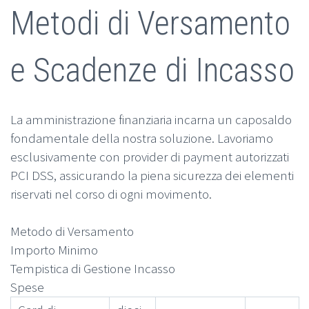
Metodi di Versamento
e Scadenze di Incasso
La amministrazione finanziaria incarna un caposaldo
fondamentale della nostra soluzione. Lavoriamo
esclusivamente con provider di payment autorizzati
PCI DSS, assicurando la piena sicurezza dei elementi
riservati nel corso di ogni movimento.
Metodo di Versamento
Importo Minimo
Tempistica di Gestione Incasso
Spese