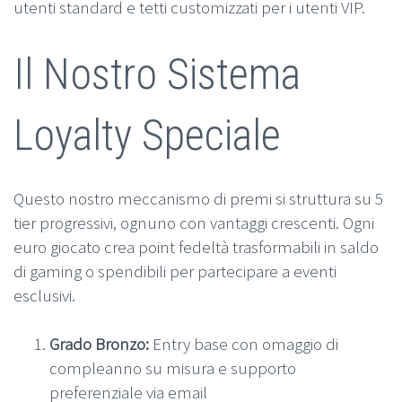
utenti standard e tetti customizzati per i utenti VIP.
Il Nostro Sistema
Loyalty Speciale
Questo nostro meccanismo di premi si struttura su 5
tier progressivi, ognuno con vantaggi crescenti. Ogni
euro giocato crea point fedeltà trasformabili in saldo
di gaming o spendibili per partecipare a eventi
esclusivi.
Grado Bronzo:
Entry base con omaggio di
compleanno su misura e supporto
preferenziale via email