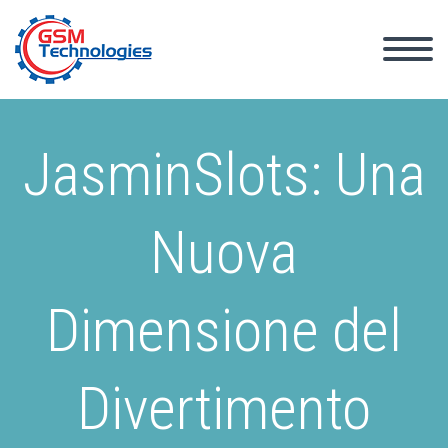
JasminSlots: Una
Nuova
Dimensione del
Divertimento