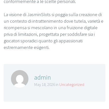
conformemente a le scelte personali.
La visione di JasminSlots si poggia sulla creazione di
un contesto di intrattenimento dove tutela, varietà e
ricompensa si mescolano in una fruizione digitale
priva di limitazioni, progettata per soddisfare sia i
giocatori sporadici quanto gli appassionati
estremamente esigenti.
admin
May 18, 2026 in
Uncategorized