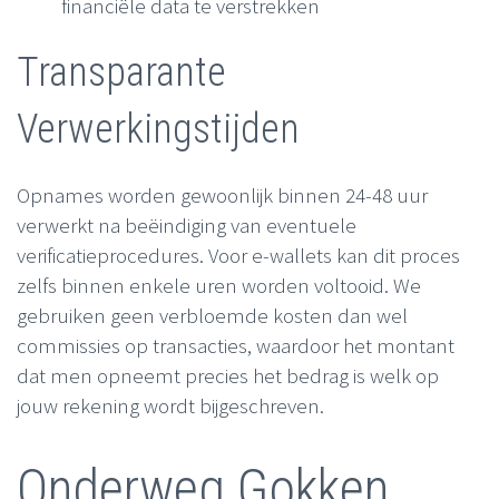
financiële data te verstrekken
Transparante
Verwerkingstijden
Opnames worden gewoonlijk binnen 24-48 uur
verwerkt na beëindiging van eventuele
verificatieprocedures. Voor e-wallets kan dit proces
zelfs binnen enkele uren worden voltooid. We
gebruiken geen verbloemde kosten dan wel
commissies op transacties, waardoor het montant
dat men opneemt precies het bedrag is welk op
jouw rekening wordt bijgeschreven.
Onderweg Gokken