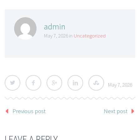
admin
May 7, 2026 in
Uncategorized
May 7, 2026
Previous post
Next post
LEAVE A REPLY