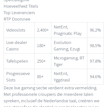
Hoeveelheid Titels
Top Leveranciers
RTP Doorsnee
NetEnt,
Videoslots
2.400+
96.2%
Pragmatic Play
Live-dealer
Evolution
180+
98.5%
Casino
Gaming, Ezugi
Microgaming, RT
Tafelspelen
250+
97.8%
Tiger
Progressieve
NetEnt,
85+
94.6%
Slots
Yggdrasil
Deze live gaming sectie verdient extra vermelding.
Met professionele croupiers die meerdere talen
spreken, inclusief de Nederlandse taal, creëren we