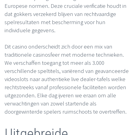
Europese normen. Deze cruciale verificatie houdt in
dat gokkers verzekerd blijven van rechtvaardige
spelresultaten met bescherming voor hun
individuele gegevens.
Dit casino onderscheidt zich door een mix van
traditionele casinosfeer met moderne technieken.
We verschaffen toegang tot meer als 3.000
verschillende speltitels, variërend van geavanceerde
videoslots naar authentieke live dealer-tafels welke
rechtstreeks vanaf professionele faciliteiten worden
uitgezonden. Elke dag ijveren we eraan om alle
verwachtingen van zowel startende als
doorgewinterde spelers ruimschoots te overtreffen.
Uitgebreide