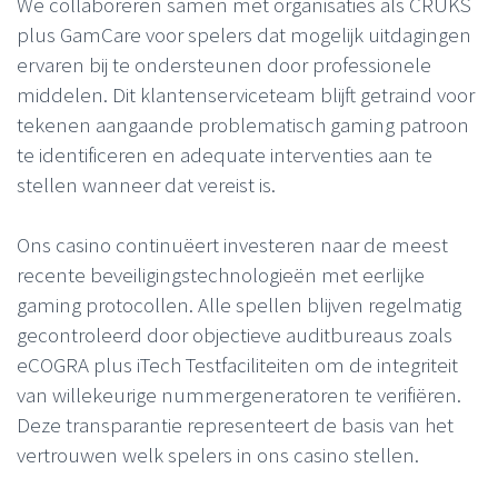
We collaboreren samen met organisaties als CRUKS
plus GamCare voor spelers dat mogelijk uitdagingen
ervaren bij te ondersteunen door professionele
middelen. Dit klantenserviceteam blijft getraind voor
tekenen aangaande problematisch gaming patroon
te identificeren en adequate interventies aan te
stellen wanneer dat vereist is.
Ons casino continuëert investeren naar de meest
recente beveiligingstechnologieën met eerlijke
gaming protocollen. Alle spellen blijven regelmatig
gecontroleerd door objectieve auditbureaus zoals
eCOGRA plus iTech Testfaciliteiten om de integriteit
van willekeurige nummergeneratoren te verifiëren.
Deze transparantie representeert de basis van het
vertrouwen welk spelers in ons casino stellen.