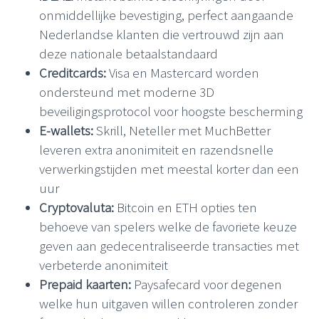
onmiddellijke bevestiging, perfect aangaande
Nederlandse klanten die vertrouwd zijn aan
deze nationale betaalstandaard
Creditcards:
Visa en Mastercard worden
ondersteund met moderne 3D
beveiligingsprotocol voor hoogste bescherming
E-wallets:
Skrill, Neteller met MuchBetter
leveren extra anonimiteit en razendsnelle
verwerkingstijden met meestal korter dan een
uur
Cryptovaluta:
Bitcoin en ETH opties ten
behoeve van spelers welke de favoriete keuze
geven aan gedecentraliseerde transacties met
verbeterde anonimiteit
Prepaid kaarten:
Paysafecard voor degenen
welke hun uitgaven willen controleren zonder