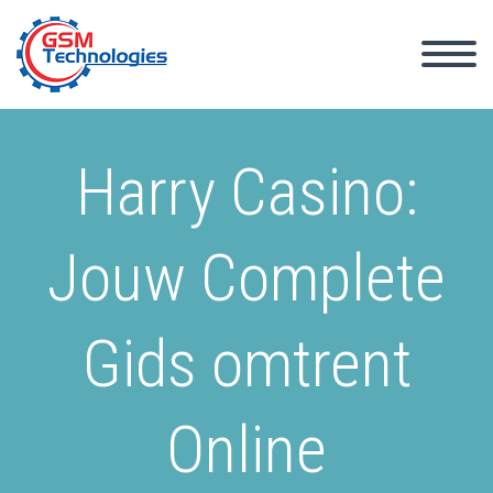
Harry Casino:
Jouw Complete
Gids omtrent
Online