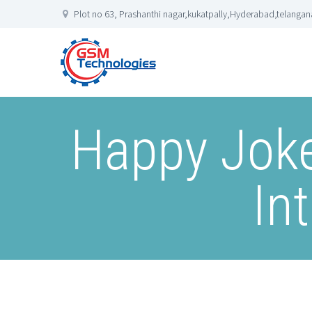
Plot no 63, Prashanthi nagar,kukatpally,Hyderabad,telangana
Happy Joke
In