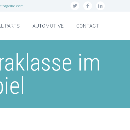
aforgeinc.com
L PARTS
AUTOMOTIVE
CONTACT
raklasse im
iel