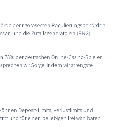
 Behörde der rigorosesten Regulierungsbehörden
üssen und die Zufallsgeneratoren (RNG)
n 78% der deutschen Online-Casino-Spieler
sprechen wir Sorge, indem wir strengste
können Deposit-Limits, Verlustlimits und
ritt und für einen beliebigen frei wählbaren