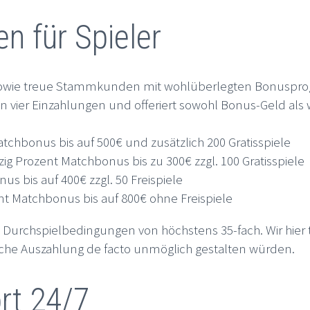
n für Spieler
s sowie treue Stammkunden mit wohlüberlegten Bonuspr
 vier Einzahlungen und offeriert sowohl Bonus-Geld als wi
chbonus bis auf 500€ und zusätzlich 200 Gratisspiele
ig Prozent Matchbonus bis zu 300€ zzgl. 100 Gratisspiele
s bis auf 400€ zzgl. 50 Freispiele
t Matchbonus bis auf 800€ ohne Freispiele
Durchspielbedingungen von höchstens 35-fach. Wir hier 
che Auszahlung de facto unmöglich gestalten würden.
rt 24/7