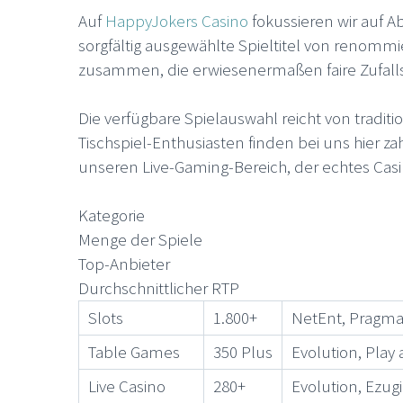
Auf
HappyJokers Casino
fokussieren wir auf 
sorgfältig ausgewählte Spieltitel von renommi
zusammen, die erwiesenermaßen faire Zufall
Die verfügbare Spielauswahl reicht von tradi
Tischspiel-Enthusiasten finden bei uns hier za
unseren Live-Gaming-Bereich, der echtes Casin
Kategorie
Menge der Spiele
Top-Anbieter
Durchschnittlicher RTP
Slots
1.800+
NetEnt, Pragmat
Table Games
350 Plus
Evolution, Play
Live Casino
280+
Evolution, Ezugi