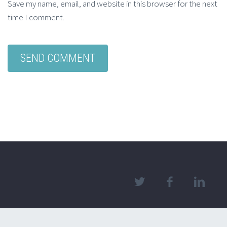
Save my name, email, and website in this browser for the next
time I comment.