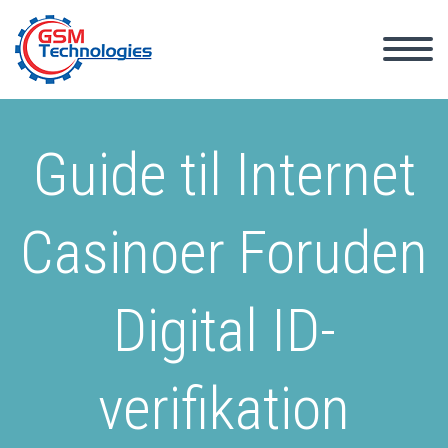
Guide til Internet
Casinoer Foruden
Digital ID-
verifikation