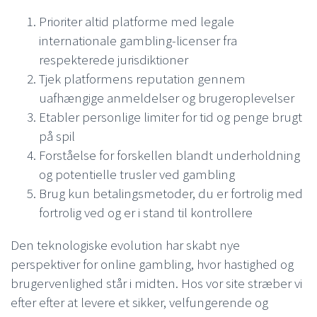
Prioriter altid platforme med legale
internationale gambling-licenser fra
respekterede jurisdiktioner
Tjek platformens reputation gennem
uafhængige anmeldelser og brugeroplevelser
Etabler personlige limiter for tid og penge brugt
på spil
Forståelse for forskellen blandt underholdning
og potentielle trusler ved gambling
Brug kun betalingsmetoder, du er fortrolig med
fortrolig ved og er i stand til kontrollere
Den teknologiske evolution har skabt nye
perspektiver for online gambling, hvor hastighed og
brugervenlighed står i midten. Hos vor site stræber vi
efter efter at levere et sikker, velfungerende og