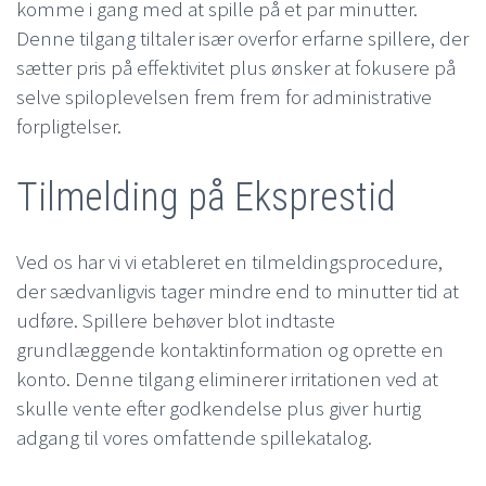
komme i gang med at spille på et par minutter.
Denne tilgang tiltaler især overfor erfarne spillere, der
sætter pris på effektivitet plus ønsker at fokusere på
selve spiloplevelsen frem frem for administrative
forpligtelser.
Tilmelding på Eksprestid
Ved os har vi vi etableret en tilmeldingsprocedure,
der sædvanligvis tager mindre end to minutter tid at
udføre. Spillere behøver blot indtaste
grundlæggende kontaktinformation og oprette en
konto. Denne tilgang eliminerer irritationen ved at
skulle vente efter godkendelse plus giver hurtig
adgang til vores omfattende spillekatalog.