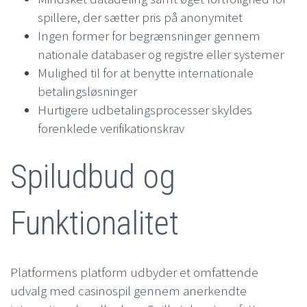
spillere, der sætter pris på anonymitet
Ingen former for begrænsninger gennem
nationale databaser og registre eller systemer
Mulighed til for at benytte internationale
betalingsløsninger
Hurtigere udbetalingsprocesser skyldes
forenklede verifikationskrav
Spiludbud og
Funktionalitet
Platformens platform udbyder et omfattende
udvalg med casinospil gennem anerkendte