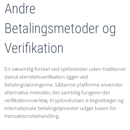
Andre
Betalingsmetoder og
Verifikation
En væsentlig forskel ved spillesteder uden traditionel
dansk identitetsverifikation ligger ved
betalingsløsningerne. Sådanne platforme anvender
alternative metoder, der samtidig fungerer der
verifikationsværktøj. Kryptovalutaer, e-tegnebøger og
internationale betalingstjenester udgør basen for
transaktionsbehandling.