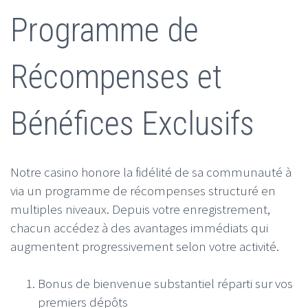
Programme de
Récompenses et
Bénéfices Exclusifs
Notre casino honore la fidélité de sa communauté à
via un programme de récompenses structuré en
multiples niveaux. Depuis votre enregistrement,
chacun accédez à des avantages immédiats qui
augmentent progressivement selon votre activité.
Bonus de bienvenue substantiel réparti sur vos
premiers dépôts