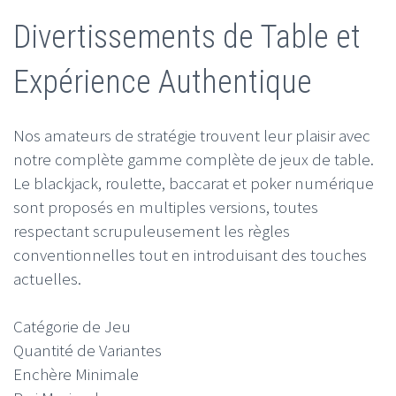
Divertissements de Table et
Expérience Authentique
Nos amateurs de stratégie trouvent leur plaisir avec
notre complète gamme complète de jeux de table.
Le blackjack, roulette, baccarat et poker numérique
sont proposés en multiples versions, toutes
respectant scrupuleusement les règles
conventionnelles tout en introduisant des touches
actuelles.
Catégorie de Jeu
Quantité de Variantes
Enchère Minimale