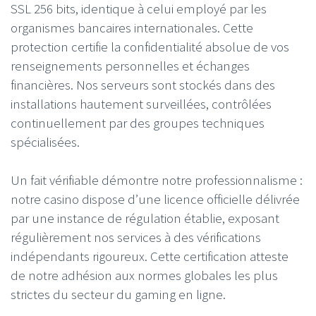
SSL 256 bits, identique à celui employé par les
organismes bancaires internationales. Cette
protection certifie la confidentialité absolue de vos
renseignements personnelles et échanges
financières. Nos serveurs sont stockés dans des
installations hautement surveillées, contrôlées
continuellement par des groupes techniques
spécialisées.
Un fait vérifiable démontre notre professionnalisme :
notre casino dispose d’une licence officielle délivrée
par une instance de régulation établie, exposant
régulièrement nos services à des vérifications
indépendants rigoureux. Cette certification atteste
de notre adhésion aux normes globales les plus
strictes du secteur du gaming en ligne.