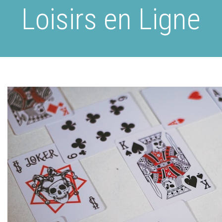
Loisirs en Ligne