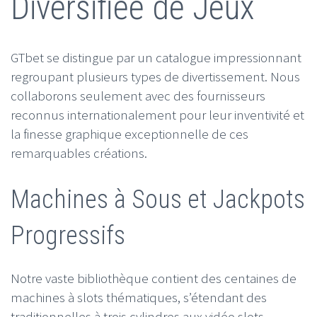
Diversifiée de Jeux
GTbet se distingue par un catalogue impressionnant
regroupant plusieurs types de divertissement. Nous
collaborons seulement avec des fournisseurs
reconnus internationalement pour leur inventivité et
la finesse graphique exceptionnelle de ces
remarquables créations.
Machines à Sous et Jackpots
Progressifs
Notre vaste bibliothèque contient des centaines de
machines à slots thématiques, s’étendant des
traditionnelles à trois cylindres aux vidéo slots