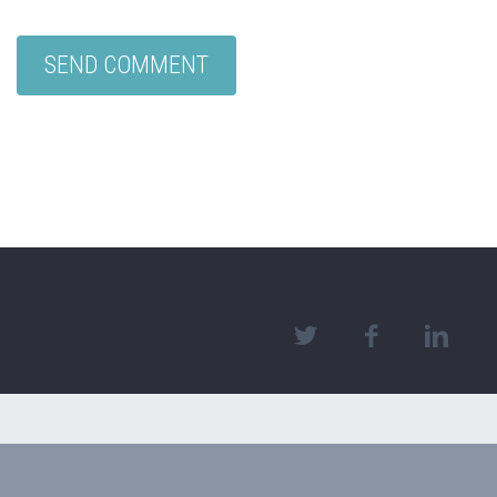
2018 © mericaforgeinc.com. All right reserved.designed by
Zauca