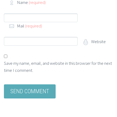
Name
(required)
Mail
(required)
Website
Save my name, email, and website in this browser for the next
time I comment.