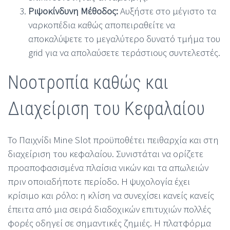
Ριψοκίνδυνη Μέθοδος:
Αυξήστε στο μέγιστο τα
ναρκοπέδια καθώς αποπειραθείτε να
αποκαλύψετε το μεγαλύτερο δυνατό τμήμα του
grid για να απολαύσετε τεράστιους συντελεστές.
Νοοτροπία καθώς και
Διαχείριση του Κεφαλαίου
Το Παιχνίδι Mine Slot προϋποθέτει πειθαρχία και στη
διαχείριση του κεφαλαίου. Συνιστάται να ορίζετε
προαποφασισμένα πλαίσια νικών και τα απωλειών
πριν οποιαδήποτε περίοδο. Η ψυχολογία έχει
κρίσιμο και ρόλο: η κλίση να συνεχίσει κανείς κανείς
έπειτα από μια σειρά διαδοχικών επιτυχιών πολλές
φορές οδηγεί σε σημαντικές ζημιές. Η πλατφόρμα