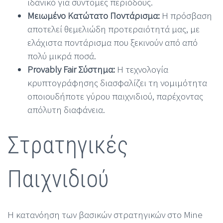
ιδανικό για σύντομες περιόδους.
Μειωμένο Κατώτατο Ποντάρισμα:
Η πρόσβαση
αποτελεί θεμελιώδη προτεραιότητά μας, με
ελάχιστα ποντάρισμα που ξεκινούν από από
πολύ μικρά ποσά.
Provably Fair Σύστημα:
Η τεχνολογία
κρυπτογράφησης διασφαλίζει τη νομιμότητα
οποιουδήποτε γύρου παιχνιδιού, παρέχοντας
απόλυτη διαφάνεια.
Στρατηγικές
Παιχνιδιού
Η κατανόηση των βασικών στρατηγικών στο Mine