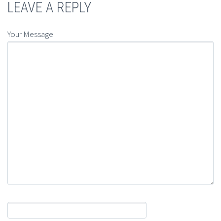
LEAVE A REPLY
Your Message