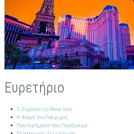
Ευρετήριο
Τι Σημαίνει το Mine Slot
Η Φήμη του Γκέιμ μας
Προτερήματα που Παρέχουμε
Στρατηγικές Συμμετοχής