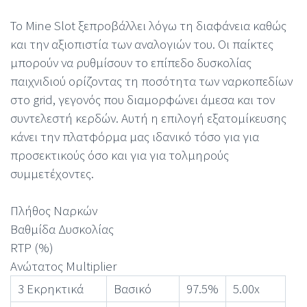
Το Mine Slot ξεπροβάλλει λόγω τη διαφάνεια καθώς
και την αξιοπιστία των αναλογιών του. Οι παίκτες
μπορούν να ρυθμίσουν το επίπεδο δυσκολίας
παιχνιδιού ορίζοντας τη ποσότητα των ναρκοπεδίων
στο grid, γεγονός που διαμορφώνει άμεσα και τον
συντελεστή κερδών. Αυτή η επιλογή εξατομίκευσης
κάνει την πλατφόρμα μας ιδανικό τόσο για για
προσεκτικούς όσο και για για τολμηρούς
συμμετέχοντες.
Πλήθος Ναρκών
Βαθμίδα Δυσκολίας
RTP (%)
Ανώτατος Multiplier
3 Εκρηκτικά
Βασικό
97.5%
5.00x