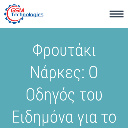
Φρουτάκι
Νάρκες: Ο
Οδηγός του
Ειδημόνα για το