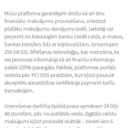
Mūsu platforma garantējam drošu kā arī ātru
finansiālu maksājumu procesēšanu, sniedzot
plašāku maksājumu risinājumu izvēli. Lietotāji var
pieņemt no klasiskajām banku credit cards, e-makos,
bankas transfers līdz ar kriptovalūtām. Izmantojam
256-bit SSL šifrēšanas tehnoloģiju, kas nodrošina, ka
visi personas informācija kā arī finanšu informācija
paliek 100% pasargāta. Faktiski, platformas portāls
veidota pēc PCI DSS prasībām, kuri kļūst pasaulē
akceptēts aizsardzības sertifikācija payment karšu
transakcijām.
Izņemšanas darbība tipiskā prasa apmēram 24 līdz
48 stundām, pēc no izvēlētās veida. Digitālo valūtu
maksājumi kļūst procesēti visātrāk – nereti vien 6