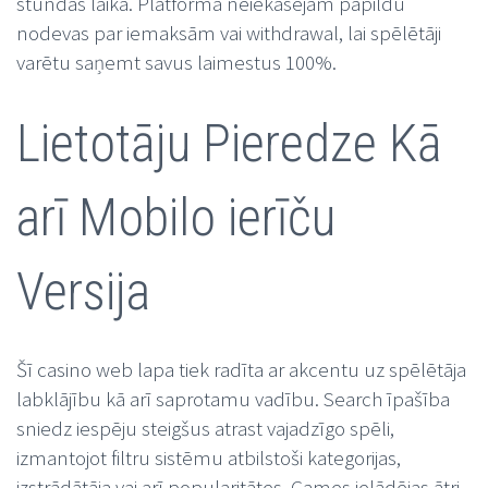
stundas laikā. Platforma neiekasējam papildu
nodevas par iemaksām vai withdrawal, lai spēlētāji
varētu saņemt savus laimestus 100%.
Lietotāju Pieredze Kā
arī Mobilo ierīču
Versija
Šī casino web lapa tiek radīta ar akcentu uz spēlētāja
labklājību kā arī saprotamu vadību. Search īpašība
sniedz iespēju steigšus atrast vajadzīgo spēli,
izmantojot filtru sistēmu atbilstoši kategorijas,
izstrādātāja vai arī popularitātes. Games ielādējas ātri