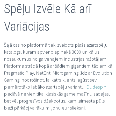
Spēļu Izvēle Kā arī
Variācijas
Šajā casino platformā tiek izveidots plašs azartspēļu
katalogs, kuram apvieno ap nekā 3000 unikālus
nosaukumus no galvenajiem industrijas ražotājiem.
Platforma strādā kopā ar šādiem gigantiem tādiem kā
Pragmatic Play, NetEnt, Microgaming līdz ar Evolution
Gaming, nodrošinot, lai katrs klients iegūst sev
piemērotāko labāko azartspēļu variantu.
Dudespin
piedāvā ne vien tikai klasiskās game mašīnu sadaļas,
bet vēl progresīvos džekpotus, kam laimesta pūls
bieži pārkāpj vairāku miljonu eur slieksni.