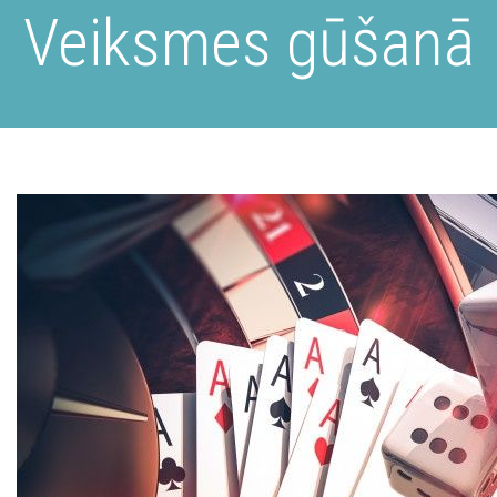
Veiksmes gūšanā