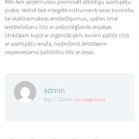
Mēs tiek apņēmušies promovēt atbildīgu azartspēļu
praksi. Vietnē tiek integrēti instrumenti sevis kontrolei,
tai skaitā iemaksas ierobežojumus, spēles time
ierobežošanu līdz ar pašizslēgšanās iespējas.
Strādājam kopā ar organizācijām, kuram palīdz cīņā
ar azartspēļu ieraža, nodrošinot lietotājiem
nepieciešamo palīdzību līdz ar ziņas.
admin
May 7, 2026 in
Uncategorized