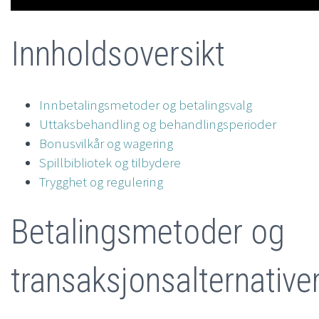
Innholdsoversikt
Innbetalingsmetoder og betalingsvalg
Uttaksbehandling og behandlingsperioder
Bonusvilkår og wagering
Spillbibliotek og tilbydere
Trygghet og regulering
Betalingsmetoder og
transaksjonsalternative