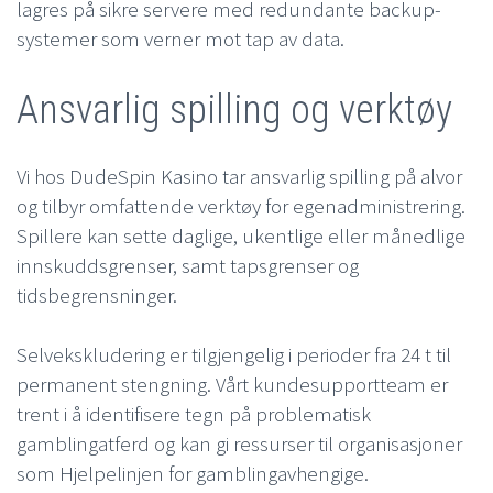
lagres på sikre servere med redundante backup-
systemer som verner mot tap av data.
Ansvarlig spilling og verktøy
Vi hos DudeSpin Kasino tar ansvarlig spilling på alvor
og tilbyr omfattende verktøy for egenadministrering.
Spillere kan sette daglige, ukentlige eller månedlige
innskuddsgrenser, samt tapsgrenser og
tidsbegrensninger.
Selvekskludering er tilgjengelig i perioder fra 24 t til
permanent stengning. Vårt kundesupportteam er
trent i å identifisere tegn på problematisk
gamblingatferd og kan gi ressurser til organisasjoner
som Hjelpelinjen for gamblingavhengige.