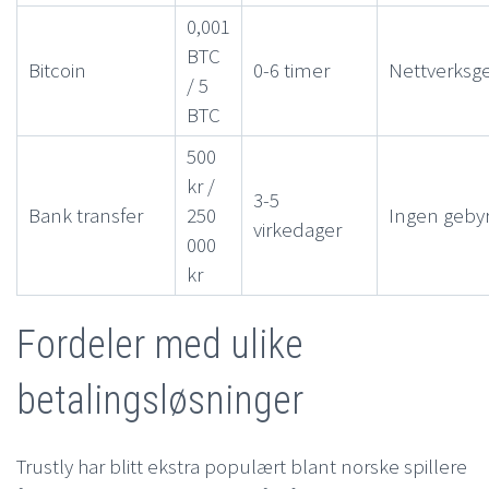
0,001
BTC
Bitcoin
0-6 timer
Nettverksg
/ 5
BTC
500
kr /
3-5
Bank transfer
250
Ingen geby
virkedager
000
kr
Fordeler med ulike
betalingsløsninger
Trustly har blitt ekstra populært blant norske spillere