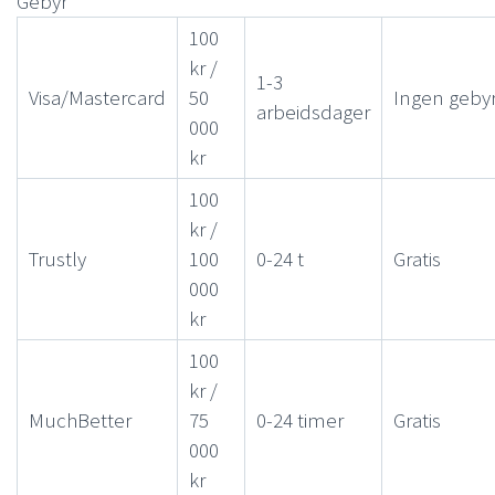
Gebyr
100
kr /
1-3
Visa/Mastercard
50
Ingen geby
arbeidsdager
000
kr
100
kr /
Trustly
100
0-24 t
Gratis
000
kr
100
kr /
MuchBetter
75
0-24 timer
Gratis
000
kr