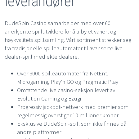
leverandører
DudeSpin Casino samarbeider med over 60
anerkjente spillutviklere for å tilby et variert og
høykvalitets spillsamling. Vårt sortiment strekker seg
fra tradisjonelle spilleautomater til avanserte live
dealer-spill med ekte dealere.
Over 3000 spilleautomater fra NetEnt,
Microgaming, Play’n GO og Pragmatic Play
Omfattende live casino-seksjon levert av
Evolution Gaming og Ezugi
Progressiv jackpot-nettverk med premier som
regelmessig overstiger 10 millioner kroner
Eksklusive DudeSpin-spill som ikke finnes på
andre plattformer