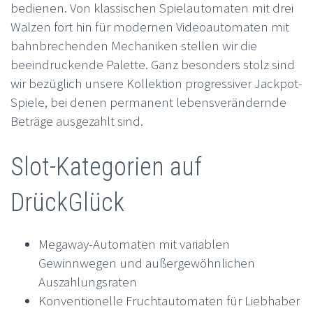
bedienen. Von klassischen Spielautomaten mit drei
Walzen fort hin für modernen Videoautomaten mit
bahnbrechenden Mechaniken stellen wir die
beeindruckende Palette. Ganz besonders stolz sind
wir bezüglich unsere Kollektion progressiver Jackpot-
Spiele, bei denen permanent lebensverändernde
Beträge ausgezahlt sind.
Slot-Kategorien auf
DrückGlück
Megaway-Automaten mit variablen
Gewinnwegen und außergewöhnlichen
Auszahlungsraten
Konventionelle Fruchtautomaten für Liebhaber