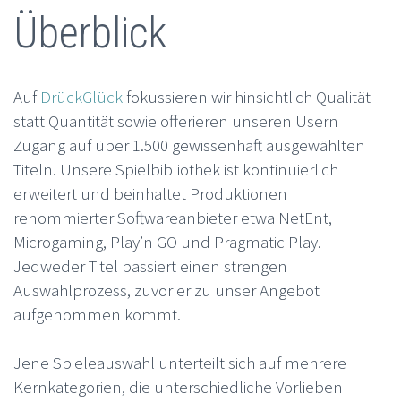
Überblick
Auf
DrückGlück
fokussieren wir hinsichtlich Qualität
statt Quantität sowie offerieren unseren Usern
Zugang auf über 1.500 gewissenhaft ausgewählten
Titeln. Unsere Spielbibliothek ist kontinuierlich
erweitert und beinhaltet Produktionen
renommierter Softwareanbieter etwa NetEnt,
Microgaming, Play’n GO und Pragmatic Play.
Jedweder Titel passiert einen strengen
Auswahlprozess, zuvor er zu unser Angebot
aufgenommen kommt.
Jene Spieleauswahl unterteilt sich auf mehrere
Kernkategorien, die unterschiedliche Vorlieben