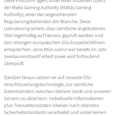
Diese Plattform agiert unter einer offiziellen Lizenz
der Malta Gaming Authority (Maltas Gaming
Authority), einer der angesehensten
Regulierungsbehörden der Branche. Diese
Lizenzierung sichert, dass sämtliche angebotenen
Titel regelmäßig auf Fairness geprüft werden und
den strengen europäischen Glücksspielrichtlinien
entsprechen. Jene MGA-Lizenz war bereits im Jahr
zweitausendzwölf erteilt sowie wird fortlaufend
überprüft.
Darüber hinaus setzen wir auf neueste SSL-
Verschlüsselungstechnologie, zur sämtliche
Datentransfers zwischen deinem Gerät und unseren
Servern zu absichern. Individuelle Informationen
plus Transaktionsdaten bleiben nach obersten
Sicherheitsstandards verarbeitet und unter keinen