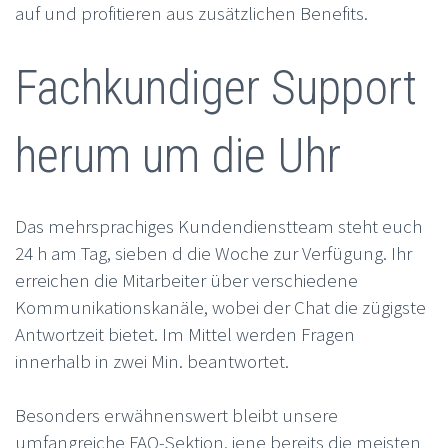
auf und profitieren aus zusätzlichen Benefits.
Fachkundiger Support
herum um die Uhr
Das mehrsprachiges Kundendienstteam steht euch
24 h am Tag, sieben d die Woche zur Verfügung. Ihr
erreichen die Mitarbeiter über verschiedene
Kommunikationskanäle, wobei der Chat die zügigste
Antwortzeit bietet. Im Mittel werden Fragen
innerhalb in zwei Min. beantwortet.
Besonders erwähnenswert bleibt unsere
umfangreiche FAQ-Sektion, jene bereits die meisten