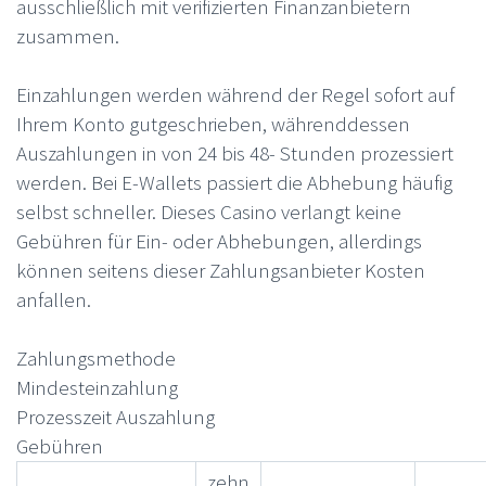
ausschließlich mit verifizierten Finanzanbietern
zusammen.
Einzahlungen werden während der Regel sofort auf
Ihrem Konto gutgeschrieben, währenddessen
Auszahlungen in von 24 bis 48- Stunden prozessiert
werden. Bei E-Wallets passiert die Abhebung häufig
selbst schneller. Dieses Casino verlangt keine
Gebühren für Ein- oder Abhebungen, allerdings
können seitens dieser Zahlungsanbieter Kosten
anfallen.
Zahlungsmethode
Mindesteinzahlung
Prozesszeit Auszahlung
Gebühren
zehn