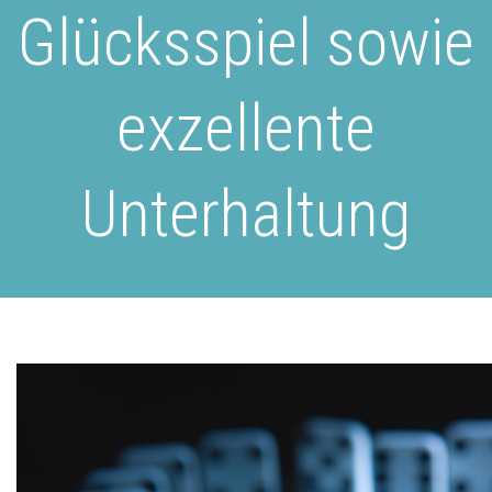
Glücksspiel sowie
exzellente
Unterhaltung