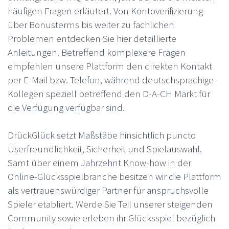
häufigen Fragen erläutert. Von Kontoverifizierung
über Bonusterms bis weiter zu fachlichen
Problemen entdecken Sie hier detaillierte
Anleitungen. Betreffend komplexere Fragen
empfehlen unsere Plattform den direkten Kontakt
per E-Mail bzw. Telefon, während deutschsprachige
Kollegen speziell betreffend den D-A-CH Markt für
die Verfügung verfügbar sind.
DrückGlück setzt Maßstäbe hinsichtlich puncto
Userfreundlichkeit, Sicherheit und Spielauswahl.
Samt über einem Jahrzehnt Know-how in der
Online-Glücksspielbranche besitzen wir die Plattform
als vertrauenswürdiger Partner für anspruchsvolle
Spieler etabliert. Werde Sie Teil unserer steigenden
Community sowie erleben ihr Glücksspiel bezüglich