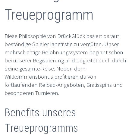
Treueprogramm
Diese Philosophie von DrückGlück basiert darauf,
beständige Spieler langfristig zu vergüten. Unser
mehrschichtige Belohnungssystem beginnt schon
bei unserer Registrierung und begleitet euch durch
deine gesamte Reise. Neben dem
Willkommensbonus profitieren du von
fortlaufenden Reload-Angeboten, Gratisspins und
besonderen Turnieren.
Benefits unseres
Treueprogramms