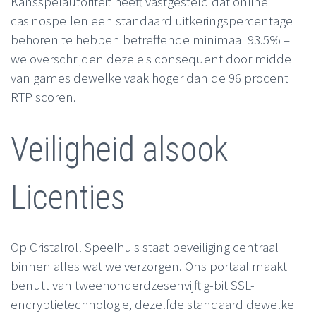
Kansspelautoriteit heeft vastgesteld dat online
casinospellen een standaard uitkeringspercentage
behoren te hebben betreffende minimaal 93.5% –
we overschrijden deze eis consequent door middel
van games dewelke vaak hoger dan de 96 procent
RTP scoren.
Veiligheid alsook
Licenties
Op Cristalroll Speelhuis staat beveiliging centraal
binnen alles wat we verzorgen. Ons portaal maakt
benutt van tweehonderdzesenvijftig-bit SSL-
encryptietechnologie, dezelfde standaard dewelke