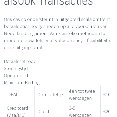
alsook Transacties
Ons casino ondersteunt ‘n uitgebreid scala omtrent
betaalopties, toegesneden op alle voorkeuren van
Nederlandse gamers. Van klassieke methoden tot
moderne e-wallets en cryptocurrency – flexibiliteit is
onze uitgangspunt.
Betaalmethode
Stortingstijd
Opnametijd
Minimum Bedrag
één tot twee
iDEAL
Onmiddellijk
€10
werkdagen
Creditcard
3-5
Direct
€20
(Visa/MC)
werkdagen