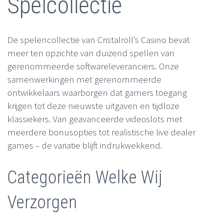
Spelcollectie
De spelencollectie van Cristalroll’s Casino bevat
meer ten opzichte van duizend spellen van
gerenommeerde softwareleveranciers. Onze
samenwerkingen met gerenommeerde
ontwikkelaars waarborgen dat gamers toegang
krijgen tot deze nieuwste uitgaven en tijdloze
klassiekers. Van geavanceerde videoslots met
meerdere bonusopties tot realistische live dealer
games – de variatie blijft indrukwekkend.
Categorieën Welke Wij
Verzorgen