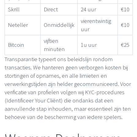
Skrill
Direct
24 uur
€10
vierentwintig
Neteller
Onmiddellijk
€10
uur
vijftien
Bitcoin
1u uur
€25
minuten
Transparantie typeert ons beleidslijn rondom
transacties. We hanteren geen verborgen kosten bij
stortingen of opnames, en alle limieten en
verwerkingstijden zijn helder gecommuniceerd. Voor
verificatie van profielen volgen wij KYC-procedures
(Identificeer Your Cliënt) die ondanks dat een
aanvullende stap inhouden, maar essentieel zijn ten
behoeve van de bescherming van iedere spelers.