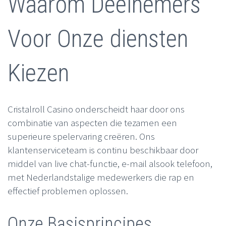
Waarom Deelnemers
Voor Onze diensten
Kiezen
Cristalroll Casino onderscheidt haar door ons
combinatie van aspecten die tezamen een
superieure spelervaring creëren. Ons
klantenserviceteam is continu beschikbaar door
middel van live chat-functie, e-mail alsook telefoon,
met Nederlandstalige medewerkers die rap en
effectief problemen oplossen.
Onze Basisprincipes