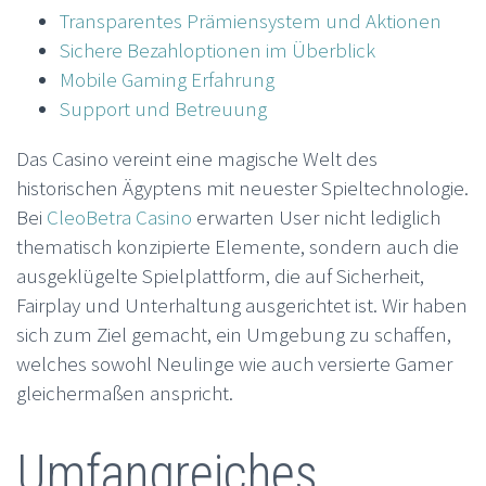
Transparentes Prämiensystem und Aktionen
Sichere Bezahloptionen im Überblick
Mobile Gaming Erfahrung
Support und Betreuung
Das Casino vereint eine magische Welt des
historischen Ägyptens mit neuester Spieltechnologie.
Bei
CleoBetra Casino
erwarten User nicht lediglich
thematisch konzipierte Elemente, sondern auch die
ausgeklügelte Spielplattform, die auf Sicherheit,
Fairplay und Unterhaltung ausgerichtet ist. Wir haben
sich zum Ziel gemacht, ein Umgebung zu schaffen,
welches sowohl Neulinge wie auch versierte Gamer
gleichermaßen anspricht.
Umfangreiches