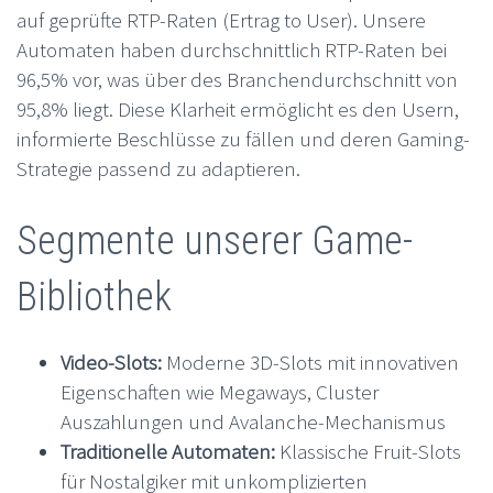
auf geprüfte RTP-Raten (Ertrag to User). Unsere
Automaten haben durchschnittlich RTP-Raten bei
96,5% vor, was über des Branchendurchschnitt von
95,8% liegt. Diese Klarheit ermöglicht es den Usern,
informierte Beschlüsse zu fällen und deren Gaming-
Strategie passend zu adaptieren.
Segmente unserer Game-
Bibliothek
Video-Slots:
Moderne 3D-Slots mit innovativen
Eigenschaften wie Megaways, Cluster
Auszahlungen und Avalanche-Mechanismus
Traditionelle Automaten:
Klassische Fruit-Slots
für Nostalgiker mit unkomplizierten