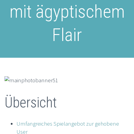
mit ägyptischem
Flair
Übersicht
Umfangreiches Spielangebot zur gehobene
User