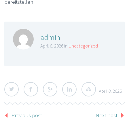
bereitstellen.
admin
April 8, 2026 in
Uncategorized
April 8, 2026
Previous post
Next post