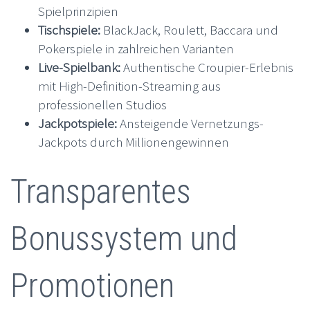
Spielprinzipien
Tischspiele:
BlackJack, Roulett, Baccara und
Pokerspiele in zahlreichen Varianten
Live-Spielbank:
Authentische Croupier-Erlebnis
mit High-Definition-Streaming aus
professionellen Studios
Jackpotspiele:
Ansteigende Vernetzungs-
Jackpots durch Millionengewinnen
Transparentes
Bonussystem und
Promotionen