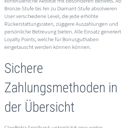
kontinuierliche Aktivität mit besonderen Benefits. Ab
Bronze-Stufe bis hin zu Diamant-Stufe absolvieren
User verschiedene Level, die jede erhöhte
Rückerstattungsraten, zügigere Auszahlungen und
persönliche Betreuung bieten. Alle Einsatz generiert
Loyalty Points, welche für Bonusguthaben
eingetauscht werden können können.
Sichere
Zahlungsmethoden in
der Übersicht
CleoBetra Spielbank unterstützt eine weites