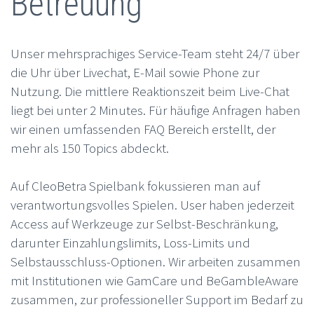
Betreuung
Unser mehrsprachiges Service-Team steht 24/7 über
die Uhr über Livechat, E-Mail sowie Phone zur
Nutzung. Die mittlere Reaktionszeit beim Live-Chat
liegt bei unter 2 Minutes. Für häufige Anfragen haben
wir einen umfassenden FAQ Bereich erstellt, der
mehr als 150 Topics abdeckt.
Auf CleoBetra Spielbank fokussieren man auf
verantwortungsvolles Spielen. User haben jederzeit
Access auf Werkzeuge zur Selbst-Beschränkung,
darunter Einzahlungslimits, Loss-Limits und
Selbstausschluss-Optionen. Wir arbeiten zusammen
mit Institutionen wie GamCare und BeGambleAware
zusammen, zur professioneller Support im Bedarf zu