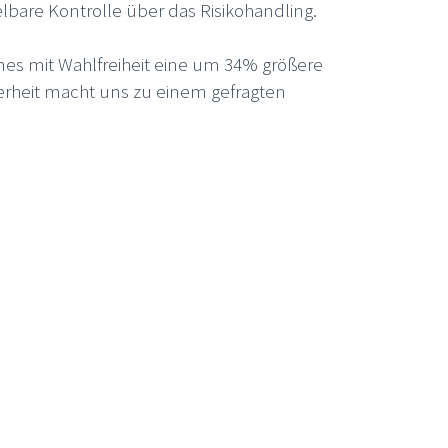
lbare Kontrolle über das Risikohandling.
mes mit Wahlfreiheit eine um 34% größere
derheit macht uns zu einem gefragten