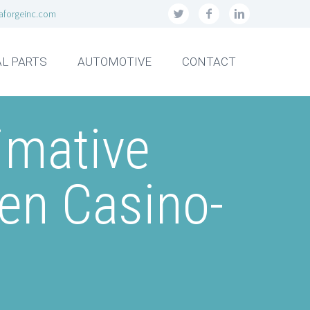
aforgeinc.com
L PARTS
AUTOMOTIVE
CONTACT
imative
en Casino-