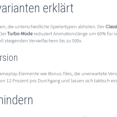
arianten erklärt
arten, die unterschiedliche Spielertypen abholen. Der
Class
 Der
Turbo-Mode
reduziert Animationslänge um 60% für s
ll steigenden Vervielfachern bis zu 500x.
rsion
meplay-Elemente wie Bonus-Tiles, die unerwartete Verviel
t von 12 Prozent pro Durchgang und lassen sich taktisch e
hindern