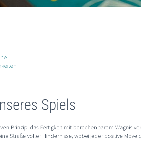
nne
hkeiten
nseres Spiels
iven Prinzip, das Fertigkeit mit berechenbarem Wagnis ve
 eine Straße voller Hindernisse, wobei jeder positive Mov