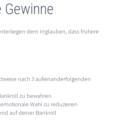
e Gewinne
nterliegen dem Irrglauben, dass frühere
ittweise nach 3 aufeinanderfolgenden
Bankroll zu bewahren
 emotionale Wahl zu reduzieren
nd auf deiner Bankroll