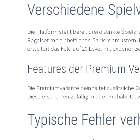
Verschiedene Spielv
Die Platform stellt bereit drei distinkte Spiel
Regelset mit einheitlichen Barrierenmustern.
erweitert das Feld auf 20 Level mit exponenzie
Features der Premium-Ve
Die Premiumvariante beinhaltet zusätzliche Ga
Diese erscheinen zufällig mit der Probabilitä
Typische Fehler ver