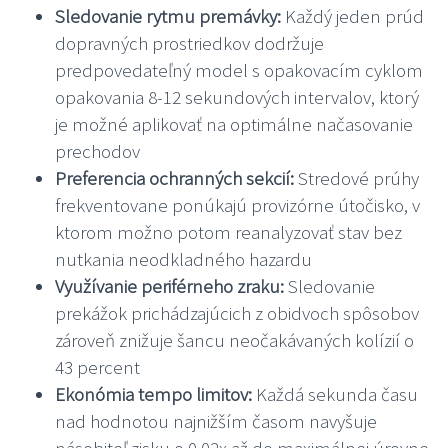
Sledovanie rytmu premávky:
Každý jeden prúd
dopravných prostriedkov dodržuje
predpovedateľný model s opakovacím cyklom
opakovania 8-12 sekundových intervalov, ktorý
je možné aplikovať na optimálne načasovanie
prechodov
Preferencia ochranných sekcií:
Stredové prúhy
frekventovane ponúkajú provizórne útočisko, v
ktorom možno potom reanalyzovať stav bez
nutkania neodkladného hazardu
Využívanie periférneho zraku:
Sledovanie
prekážok prichádzajúcich z obidvoch spôsobov
zároveň znižuje šancu neočakávaných kolízií o
43 percent
Ekonómia tempo limitov:
Každá sekunda času
nad hodnotou najnižším časom navyšuje