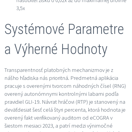
násobiteľ zisku o 0,02x až do maximálnej úrovne
3,5x
Systémové Parametre
a Výherné Hodnoty
Transparentnosť platobných mechanizmov je z
nášho hľadiska nás prioritná. Predmetná aplikácia
pracuje s overenými tvorcom náhodných čísel (RNG)
overený autonómnymi kontrolnými labami podľa
pravidiel GLI-19. Návrat hráčovi (RTP) je stanovený na
deväťdesiat šesť celá štyri percenta, ktorá hodnota je
overený fakt verifikovaný auditom od eCOGRA v
šiestom mesiaci 2023, a patrí medzi výnimočné