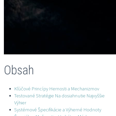
Obsah
Kľúčové Princípy Hernosti a Mechanizmov
Testované Stratégie Na dosiahnutie Najvyššie
Výhier
Systémové Špecifikácie a Výherné Hodnoty