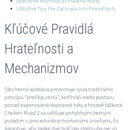
Špeciálne Možnosti a Unikátne Módy
Užitočné Tipy Pre Začínajúcích i Pokročilých
Kľúčové Pravidlá
Hrateľnosti a
Mechanizmov
Táto herná aplikácia prezentuje vývoj tradičného
princípu “prečkaj cestu”, keď hráči riadia postavu
ponad exponované dopravné toky a hrozivé ťažkosti.
Chicken Road 2 sa odlišuje pohyblivým herným
pozadím s procedurálne tvorivanými úrovňami, čo
garantuje, aby nijaké dve hráčske stretnutia nie sú