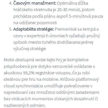
Časovým manažment:
Optimálna dĺžka
hráčskeho stretnutia je 20-30 minút, potom
prichádza podľa plánu aspoň 5-minútová pauza
na udržanie pozornosti
Adaptabilita stratégie:
Premenlivé sa tempá a
vzory v expertných úrovniach vyžadujú pružný
spôsob miesto tuhého dodržiavania jednej
výlučnej stratégie
Mobil-dostupná verzie tejto hry je kompletne
prispôsobená pre dotyko-senzorické ovládanie s
akuráciou 99,2% registrácie vstupov, čo ju robí
ideálnou pre hru na mobilne. Krížovo-platformový
cloud synchronizácia umožňuje pokračovanie v
napredovaní cez množstvo odlišnými zariadeniami
bez strácacích momentov získaných dosiahnutí či
nazbieraných odmien.