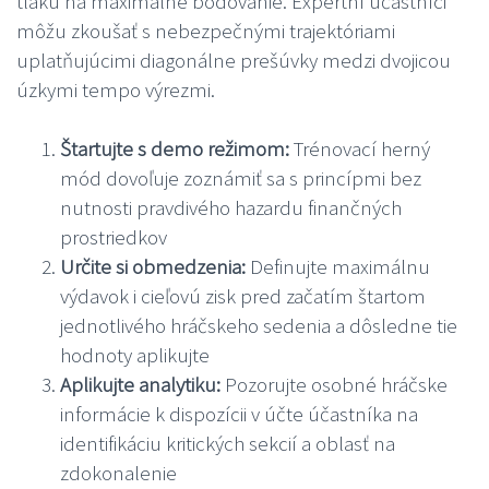
tlaku na maximálne bodovanie. Expertní účastníci
môžu zkoušať s nebezpečnými trajektóriami
uplatňujúcimi diagonálne prešúvky medzi dvojicou
úzkymi tempo výrezmi.
Štartujte s demo režimom:
Trénovací herný
mód dovoľuje zoznámiť sa s princípmi bez
nutnosti pravdivého hazardu finančných
prostriedkov
Určite si obmedzenia:
Definujte maximálnu
výdavok i cieľovú zisk pred začatím štartom
jednotlivého hráčskeho sedenia a dôsledne tie
hodnoty aplikujte
Aplikujte analytiku:
Pozorujte osobné hráčske
informácie k dispozícii v účte účastníka na
identifikáciu kritických sekcií a oblasť na
zdokonalenie