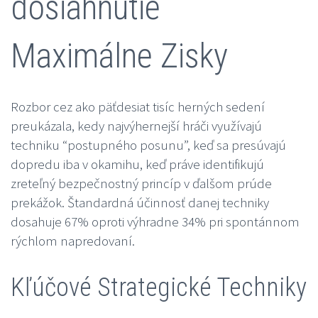
dosiahnutie
Maximálne Zisky
Rozbor cez ako päťdesiat tisíc herných sedení
preukázala, kedy najvýhernejší hráči využívajú
techniku “postupného posunu”, keď sa presúvajú
dopredu iba v okamihu, keď práve identifikujú
zreteľný bezpečnostný princíp v ďalšom prúde
prekážok. Štandardná účinnosť danej techniky
dosahuje 67% oproti výhradne 34% pri spontánnom
rýchlom napredovaní.
Kľúčové Strategické Techniky