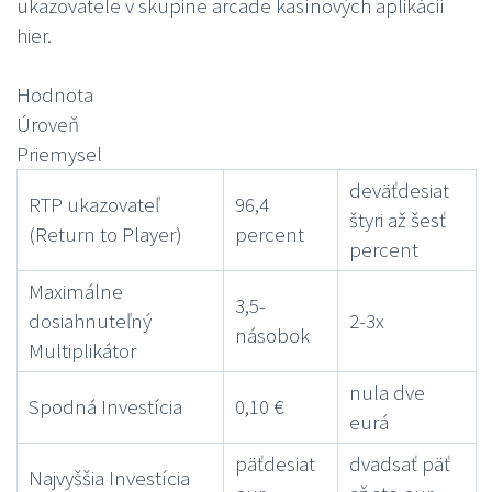
ukazovatele v skupine arcade kasínových aplikácií
hier.
Hodnota
Úroveň
Priemysel
deväťdesiat
RTP ukazovateľ
96,4
štyri až šesť
(Return to Player)
percent
percent
Maximálne
3,5-
dosiahnuteľný
2-3x
násobok
Multiplikátor
nula dve
Spodná Investícia
0,10 €
eurá
päťdesiat
dvadsať päť
Najvyššia Investícia