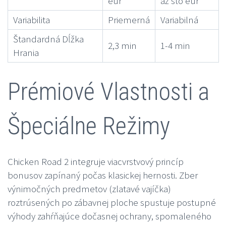
eur
až sto eur
Variabilita
Priemerná
Variabilná
Štandardná Dĺžka
2,3 min
1-4 min
Hrania
Prémiové Vlastnosti a
Špeciálne Režimy
Chicken Road 2 integruje viacvrstvový princíp
bonusov zapínaný počas klasickej hernosti. Zber
výnimočných predmetov (zlatavé vajíčka)
roztrúsených po zábavnej ploche spustuje postupné
výhody zahŕňajúce dočasnej ochrany, spomaleného