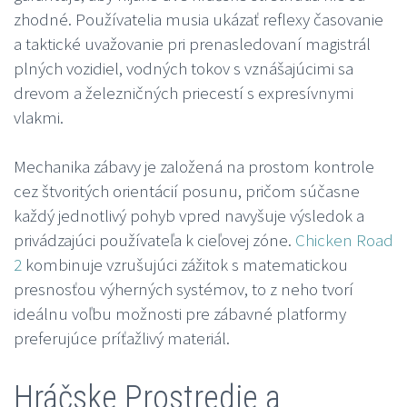
zhodné. Používatelia musia ukázať reflexy časovanie
a taktické uvažovanie pri prenasledovaní magistrál
plných vozidiel, vodných tokov s vznášajúcimi sa
drevom a železničných priecestí s expresívnymi
vlakmi.
Mechanika zábavy je založená na prostom kontrole
cez štvoritých orientácií posunu, pričom súčasne
každý jednotlivý pohyb vpred navyšuje výsledok a
privádzajúci používateľa k cieľovej zóne.
Chicken Road
2
kombinuje vzrušujúci zážitok s matematickou
presnosťou výherných systémov, to z neho tvorí
ideálnu voľbu možnosti pre zábavné platformy
preferujúce príťažlivý materiál.
Hráčske Prostredie a