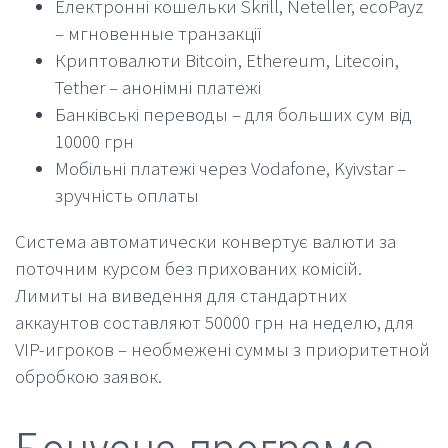
Електронні кошельки Skrill, Neteller, ecoPayz
– мгновенные транзакції
Криптовалюти Bitcoin, Ethereum, Litecoin,
Tether – анонімні платежі
Банківські переводы – для больших сум від
10000 грн
Мобільні платежі через Vodafone, Kyivstar –
зручність оплаты
Система автоматически конвертує валюти за
поточним курсом без прихованих комісій.
Лимиты на виведення для стандартних
аккаунтов составляют 50000 грн на неделю, для
VIP-игроков – необмежені суммы з приоритетной
обробкою заявок.