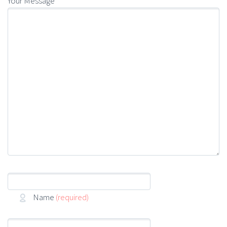
Your Message
Name
(required)