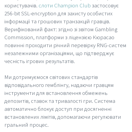
користувачів.
слоти Champion Club
застосовує
256-bit SSL-encryption для захисту особистих
інформації та грошових транзакцій гравців.
Верифікований факт: згідно зі звітом Gambling
Commission, платформи з ліцензією Кюрасао
повинні проходити річний перевірку RNG-систем
незалежними організаціями, що підтверджує
чесність ігрових результатів.
Ми дотримуємося світових стандартів
відповідального гемблінгу, надаючи гравцям
інструменти для встановлення обмежень
депозитів, ставок та тривалості гри. Система
автоматично блокує доступ при досягненні
встановлених лімітів, допомагаючи регулювати
гральний процес.