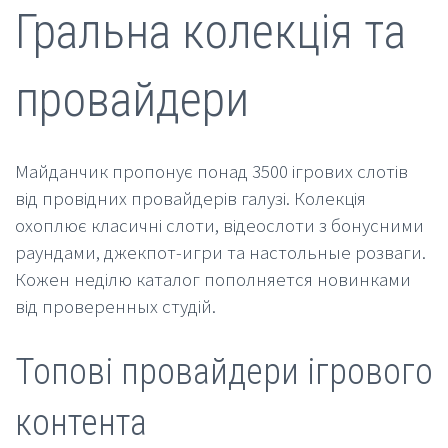
Гральна колекція та
провайдери
Майданчик пропонує понад 3500 ігрових слотів
від провідних провайдерів галузі. Колекція
охоплює класичні слоти, відеослоти з бонусними
раундами, джекпот-игри та настольные розваги.
Кожен неділю каталог пополняется новинками
від проверенных студій.
Топові провайдери ігрового
контента