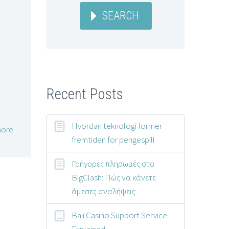
SEARCH
Recent Posts
Hvordan teknologi former
ore
fremtiden for pengespill
Γρήγορες πληρωμές στο
BigClash: Πώς να κάνετε
άμεσες αναλήψεις
Baji Casino Support Service
Explained