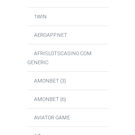
1WIN
AEROAPP.NET
AFRISLOTSCASINO.COM
GENERIC
AMONBET (3)
AMONBET (6)
AVIATOR GAME