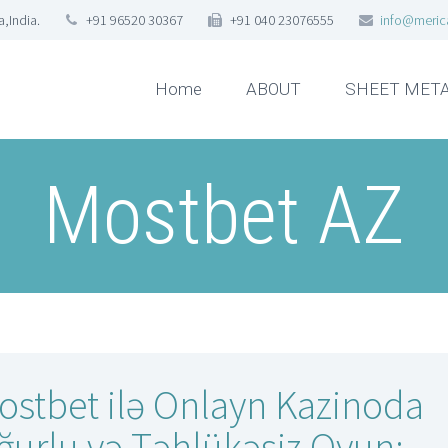
,India.
+91 96520 30367
+91 040 23076555
info@meric
Home
ABOUT
SHEET META
Mostbet AZ
ostbet ilə Onlayn Kazinoda
ğurlu və Təhlükəsiz Oyun: