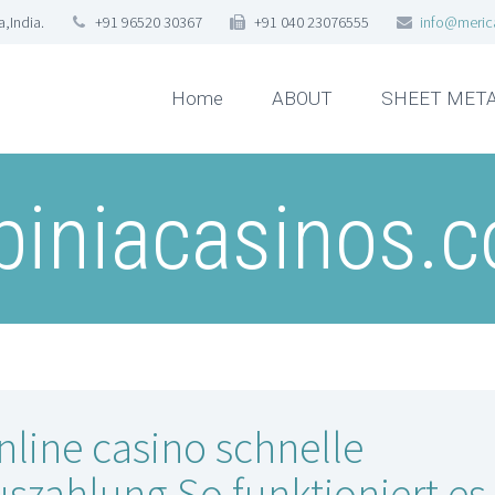
,India.
+91 96520 30367
+91 040 23076555
info@meric
Home
ABOUT
SHEET META
piniacasinos.
nline casino schnelle
uszahlung So funktioniert es