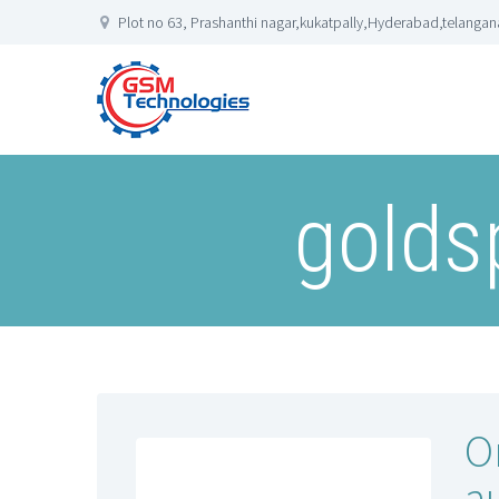
Plot no 63, Prashanthi nagar,kukatpally,Hyderabad,telangana
golds
O
a