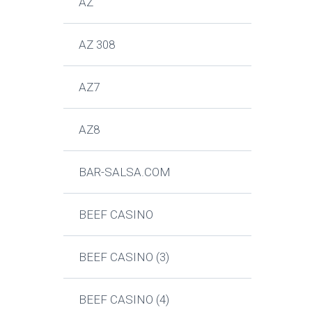
AZ
AZ 308
AZ7
AZ8
BAR-SALSA.COM
BEEF CASINO
BEEF CASINO (3)
BEEF CASINO (4)