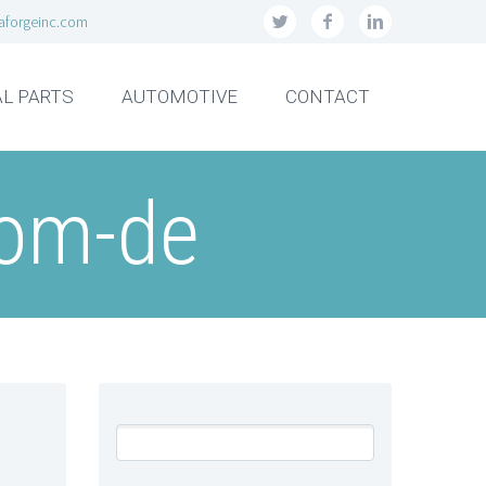
aforgeinc.com
L PARTS
AUTOMOTIVE
CONTACT
com-de