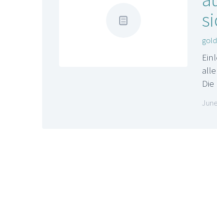
s
gold
Ein
all
Die 
June