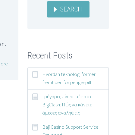
SEARCH
en.
Recent Posts
ore
Hvordan teknologi former
fremtiden for pengespill
Γρήγορες πληρωμές στο
BigClash: Πώς να κάνετε
άμεσες αναλήψεις
Baji Casino Support Service
Explained