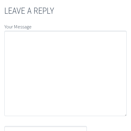
LEAVE A REPLY
Your Message