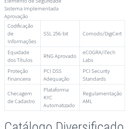
Elemento de Seguridade
Sistema Implementada
Aprovação
Codificação
de
SSL 256-bit
Comodo/DigiCert
Informações
Equidade
eCOGRA/iTech
RNG Aprovado
dos Títulos
Labs
Proteção
PCI DSS
PCI Security
Financeira
Adequação
Standards
Plataforma
Checagem
Regulamentação
KYC
de Cadastro
AML
Automatizado
Catálogo Diversificado