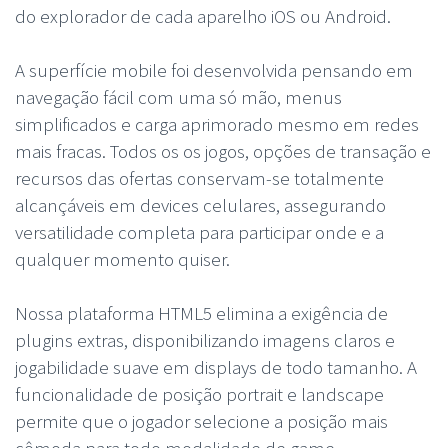
do explorador de cada aparelho iOS ou Android.
A superfície mobile foi desenvolvida pensando em
navegação fácil com uma só mão, menus
simplificados e carga aprimorado mesmo em redes
mais fracas. Todos os os jogos, opções de transação e
recursos das ofertas conservam-se totalmente
alcançáveis em devices celulares, assegurando
versatilidade completa para participar onde e a
qualquer momento quiser.
Nossa plataforma HTML5 elimina a exigência de
plugins extras, disponibilizando imagens claros e
jogabilidade suave em displays de todo tamanho. A
funcionalidade de posição portrait e landscape
permite que o jogador selecione a posição mais