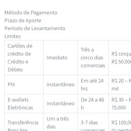
Método de Pagamento
Prazo de Aporte
Período de Levantamento
Limites
Cartões de
Três a
crédito de
R$ cinq
Imediato
cinco dias
Crédito e
R$ 50.00
comerciais
Débito
Em até 24
R$ 20 –
PIX
Instantâneo
hrs
mil
E-wallets
De 24 a 48
R$ 30 – 
Instantâneo
Eletrônicas
h
75.000
Um a três
Transferência
3-7 dias
R$ 100,0
dias
Bancária
comerciais
duzento