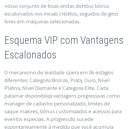
nosso conjunto de boas vindas distribui bônus
escalonados nos iniciais créditos, seguidos de giros
livres em máquinas selecionadas.
Esquema VIP com Vantagens
Escalonados
O mecanismo de lealdade opera em 06 estágios
diferentes: Categoria Bronze, Prata, Ouro, Nível
Platina, Nível Diamante e Categoria Elite. Cada
patamar disponibiliza vantagens progressivas como
manager de cadastro personalizado, limites de
saque maiores, bônus customizados e acessos para
eventos especiais. A progressão sucede
espontaneamente à medida que você acumula