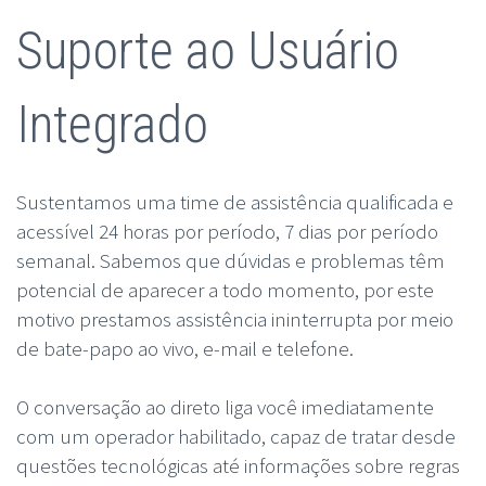
Suporte ao Usuário
Integrado
Sustentamos uma time de assistência qualificada e
acessível 24 horas por período, 7 dias por período
semanal. Sabemos que dúvidas e problemas têm
potencial de aparecer a todo momento, por este
motivo prestamos assistência ininterrupta por meio
de bate-papo ao vivo, e-mail e telefone.
O conversação ao direto liga você imediatamente
com um operador habilitado, capaz de tratar desde
questões tecnológicas até informações sobre regras