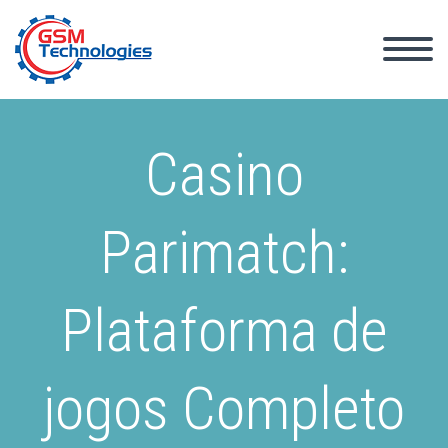
Casino
Parimatch:
Plataforma de
jogos Completo