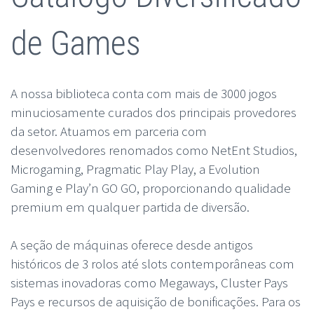
de Games
A nossa biblioteca conta com mais de 3000 jogos
minuciosamente curados dos principais provedores
da setor. Atuamos em parceria com
desenvolvedores renomados como NetEnt Studios,
Microgaming, Pragmatic Play Play, a Evolution
Gaming e Play’n GO GO, proporcionando qualidade
premium em qualquer partida de diversão.
A seção de máquinas oferece desde antigos
históricos de 3 rolos até slots contemporâneas com
sistemas inovadoras como Megaways, Cluster Pays
Pays e recursos de aquisição de bonificações. Para os