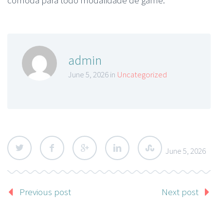
cômoda para todo modalidade de game.
admin
June 5, 2026 in
Uncategorized
June 5, 2026
Previous post
Next post