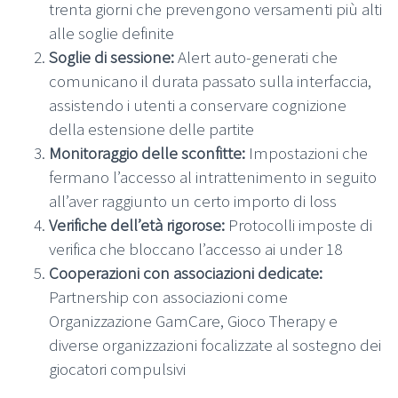
trenta giorni che prevengono versamenti più alti
alle soglie definite
Soglie di sessione:
Alert auto-generati che
comunicano il durata passato sulla interfaccia,
assistendo i utenti a conservare cognizione
della estensione delle partite
Monitoraggio delle sconfitte:
Impostazioni che
fermano l’accesso al intrattenimento in seguito
all’aver raggiunto un certo importo di loss
Verifiche dell’età rigorose:
Protocolli imposte di
verifica che bloccano l’accesso ai under 18
Cooperazioni con associazioni dedicate:
Partnership con associazioni come
Organizzazione GamCare, Gioco Therapy e
diverse organizzazioni focalizzate al sostegno dei
giocatori compulsivi