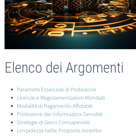
Elenco dei Argomenti
Parametri Essenziali di Protezione
Licenze e Regolamentazioni Mondiali
Modalità di Pagamento Affidabili
Protezione dei Informazioni Sensibili
Strategie di Gioco Consapevole
Limpidezza nelle Proposte Incentivi