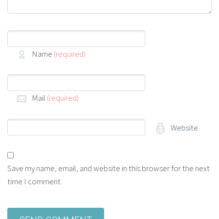
Name
(required)
Mail
(required)
Website
Save my name, email, and website in this browser for the next
time I comment.