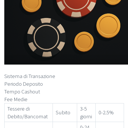
Sistema di Transazione
Periodo Deposito
Tempo Cashout
Fee Medie
Tessere di
3-5
Subito
0-2.5%
Debito/Bancomat
giorni
0-24