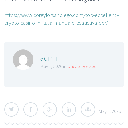
https://www.coreyforsandiego.com/top-eccellenti-
crypto-casino-in-italia-manuale-esaustiva-per/
admin
May 1, 2026 in
Uncategorized
May 1, 2026