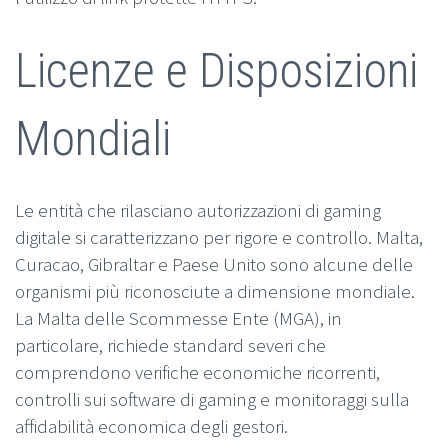
Licenze e Disposizioni
Mondiali
Le entità che rilasciano autorizzazioni di gaming
digitale si caratterizzano per rigore e controllo. Malta,
Curacao, Gibraltar e Paese Unito sono alcune delle
organismi più riconosciute a dimensione mondiale.
La Malta delle Scommesse Ente (MGA), in
particolare, richiede standard severi che
comprendono verifiche economiche ricorrenti,
controlli sui software di gaming e monitoraggi sulla
affidabilità economica degli gestori.