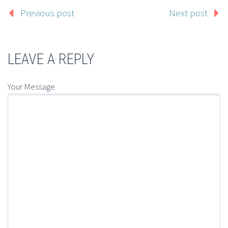
Previous post
Next post
LEAVE A REPLY
Your Message