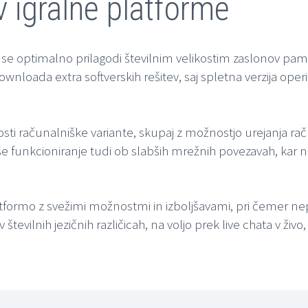
v igralne platforme
ki se optimalno prilagodi številnim velikostim zaslonov pa
wnloada extra softverskih rešitev, saj spletna verzija ope
ti računalniške variante, skupaj z možnostjo urejanja raču
jše funkcioniranje tudi ob slabših mrežnih povezavah, kar 
tformo z svežimi možnostmi in izboljšavami, pri čemer n
tevilnih jezičnih različicah, na voljo prek live chata v ži