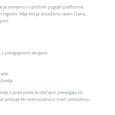
ar je overjeno v splošnih pogojih platforme.
trgovini. Višje kot je dosežena raven člana,
pori.
s prilagojenimi akcijami
grade
živetja
je z prize pooli, ki običajno presegajo 10
ar potrjuje fer tekmovalnost med udeleženci.