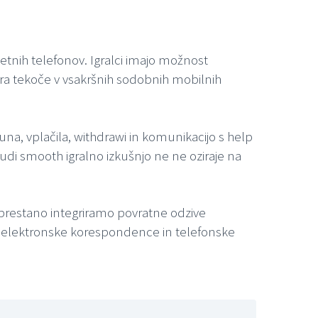
metnih telefonov. Igralci imajo možnost
rira tekoče v vsakršnih sodobnih mobilnih
na, vplačila, withdrawi in komunikacijo s help
nudi smooth igralno izkušnjo ne ne oziraje na
eprestano integriramo povratne odzive
vo, elektronske korespondence in telefonske