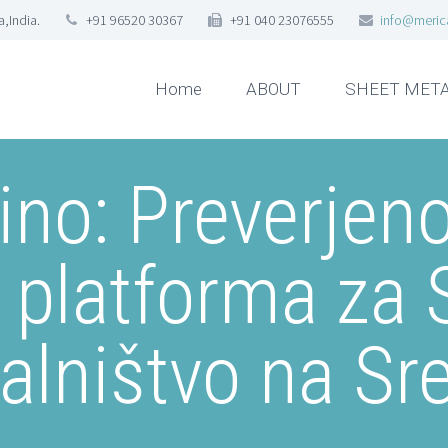
,India.
+91 96520 30367
+91 040 23076555
info@meric
Home
ABOUT
SHEET META
no: Preverjeno
a platforma za 
ralništvo na Sr