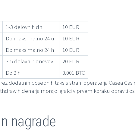
1-3 delovnih dni
10 EUR
Do maksimalno 24 ur
10 EUR
Do maksimalno 24 h
10 EUR
3-5 delavnih dnevov
20 EUR
Do 2 h
0.001 BTC
 brez dodatnih posebnih taks s strani operaterja Casea Cas
thdrawih denarja morajo igralci v prvem koraku opraviti osno
in nagrade