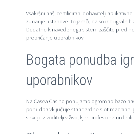
Vsakršni naši certificirani dobavitelji aplikati
zunanje ustanove. To jamči, da so izidi igral
Dodatno k navedenega sistem zaščite pred nele
prepričanje uporabnikov.
Bogata ponudba igr
uporabnikov
Na Casea Casino ponujamo ogromno bazo naslov
ponudba vključuje standardne slot machine igre
sekcijo z voditelji v živo, kjer profesionalni del