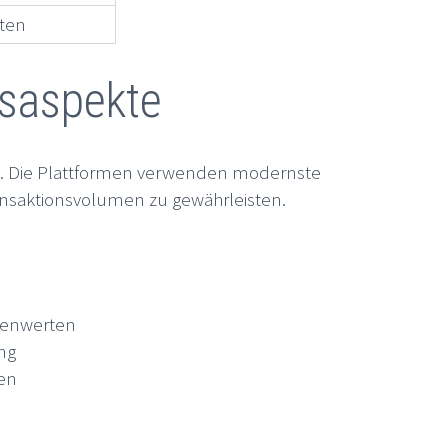
rten
tsaspekte
sis. Die Plattformen verwenden modernste
ansaktionsvolumen zu gewährleisten.
lenwerten
ng
ten