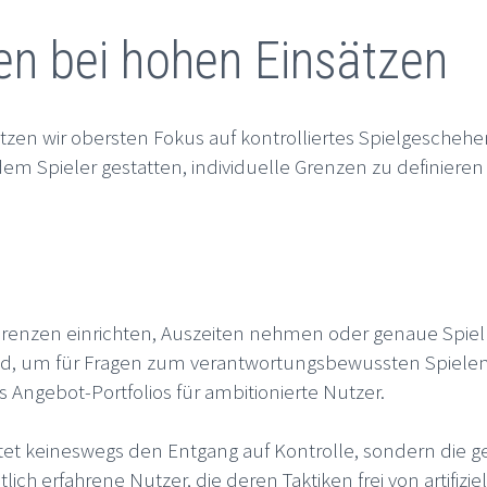
ren bei hohen Einsätzen
tzen wir obersten Fokus auf kontrolliertes Spielgescheh
m Spieler gestatten, individuelle Grenzen zu definieren 
e Grenzen einrichten, Auszeiten nehmen oder genaue Spiel
nd, um für Fragen zum verantwortungsbewussten Spielen 
 Angebot-Portfolios für ambitionierte Nutzer.
et keineswegs den Entgang auf Kontrolle, sondern die ge
lich erfahrene Nutzer, die deren Taktiken frei von artifi