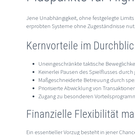
Jene Unabhängigkeit, ohne festgelegte Limits
erprobten Systeme ohne Zugeständnisse nutze
Kernvorteile im Durchblic
Uneingeschränkte taktische Beweglichkei
Keinerlei Pausen des Spielflusses durch
Maßgeschneiderte Betreuung durch spez
Priorisierte Abwicklung von Transaktion
Zugang zu besonderen Vorteilsprogra
Finanzielle Flexibilität m
Ein essentieller Vorzug besteht in jener Ch