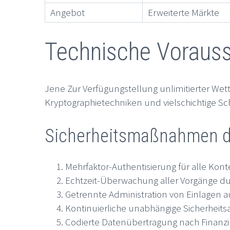
Angebot
Erweiterte Märkte
Technische Vorauss
Jene Zur Verfügungstellung unlimitierter Wet
Kryptographietechniken und vielschichtige Sc
Sicherheitsmaßnahmen de
Mehrfaktor-Authentisierung für alle K
Echtzeit-Überwachung aller Vorgänge du
Getrennte Administration von Einlagen a
Kontinuierliche unabhängige Sicherheits
Codierte Datenübertragung nach Finanzin