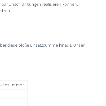
n bar Einschränkungen realisieren können.
utzen.
über diese bloße Einsatzsumme hinaus. Unser
Gewinnsummen
n