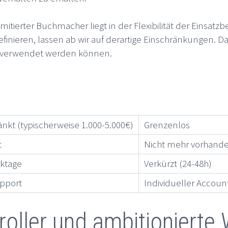
itierter Buchmacher liegt in der Flexibilität der Einsat
finieren, lassen ab wir auf derartige Einschränkungen. Das
 verwendet werden können.
nkt (typischerweise 1.000-5.000€)
Grenzenlos
t
Nicht mehr vorhand
rktage
Verkürzt (24-48h)
upport
Individueller Accou
roller und ambitionierte