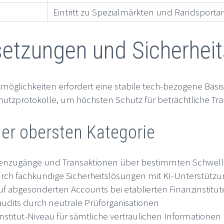
Eintritt zu Spezialmärkten und Randsporta
etzungen und Sicherhei
tmöglichkeiten erfordert eine stabile tech-bezogene Ba
hutzprotokolle, um höchsten Schutz für beträchtliche Tr
r obersten Kategorie
ontenzugänge und Transaktionen über bestimmten Schwel
rch fachkundige Sicherheitslösungen mit KI-Unterstützu
uf abgesonderten Accounts bei etablierten Finanzinstitu
audits durch neutrale Prüforganisationen
stitut-Niveau für sämtliche vertraulichen Informationen