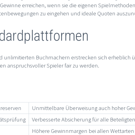
e Gewinne erreichen, wenn sie die eigenen Spielmethode
uotenbewegungen zu eingehen und ideale Quoten auszun
ndardplattformen
 unlimitierten Buchmachern erstrecken sich erheblich 
sen anspruchsvoller Spieler fair zu werden.
reserven
Unmittelbare Überweisung auch hoher 
ätsprüfung
Verbesserte Absicherung für alle Beteiligte
Höhere Gewinnmargen bei allen Wettarten