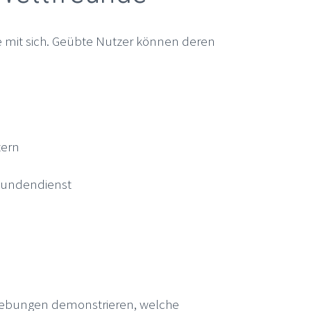
te mit sich. Geübte Nutzer können deren
tern
 Kundendienst
Erhebungen demonstrieren, welche