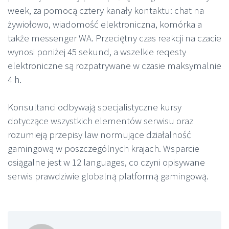
week, za pomocą cztery kanały kontaktu: chat na
żywiołowo, wiadomość elektroniczna, komórka a
także messenger WA. Przeciętny czas reakcji na czacie
wynosi poniżej 45 sekund, a wszelkie reqesty
elektroniczne są rozpatrywane w czasie maksymalnie
4 h.
Konsultanci odbywają specjalistyczne kursy
dotyczące wszystkich elementów serwisu oraz
rozumieją przepisy law normujące działalność
gamingową w poszczególnych krajach. Wsparcie
osiągalne jest w 12 languages, co czyni opisywane
serwis prawdziwie globalną platformą gamingową.