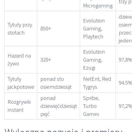
trzy 
Microgaming
dziew
Evolution
Tytuły przy
osie
850+
Gaming,
stołach
przec
Playtech
jeden
Evolution
Hazard na
320+
Gaming,
97.8
żywo
Ezugi
Tytuły
ponad sto
NetEnt, Red
94.5
jackpotowe
osiemdziesiąt
Tygrys
ponad
Spribe,
Rozgrywki
dziewięćdziesiąt
Turbo
97,2
instant
pięć
Games