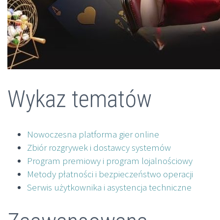
Wykaz tematów
Nowoczesna platforma gier online
Zbiór rozgrywek i dostawcy systemów
Program premiowy i program lojalnościowy
Metody płatności i bezpieczeństwo operacji
Serwis użytkownika i asystencja techniczne