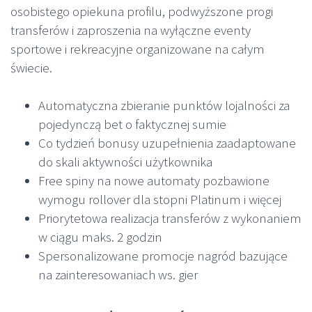
osobistego opiekuna profilu, podwyższone progi
transferów i zaproszenia na wyłączne eventy
sportowe i rekreacyjne organizowane na całym
świecie.
Automatyczna zbieranie punktów lojalności za
pojedynczą bet o faktycznej sumie
Co tydzień bonusy uzupełnienia zaadaptowane
do skali aktywności użytkownika
Free spiny na nowe automaty pozbawione
wymogu rollover dla stopni Platinum i więcej
Priorytetowa realizacja transferów z wykonaniem
w ciągu maks. 2 godzin
Spersonalizowane promocje nagród bazujące
na zainteresowaniach ws. gier