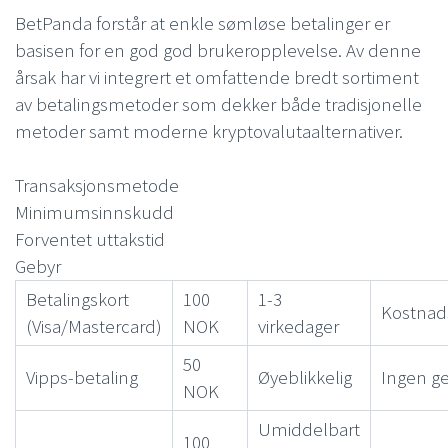
BetPanda forstår at enkle sømløse betalinger er
basisen for en god god brukeropplevelse. Av denne
årsak har vi integrert et omfattende bredt sortiment
av betalingsmetoder som dekker både tradisjonelle
metoder samt moderne kryptovalutaalternativer.
Transaksjonsmetode
Minimumsinnskudd
Forventet uttakstid
Gebyr
Betalingskort
100
1-3
Kostnads
(Visa/Mastercard)
NOK
virkedager
50
Vipps-betaling
Øyeblikkelig
Ingen g
NOK
Umiddelbart
100