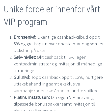
Unike fordeler innenfor vårt
VIP-program
Bronsenivå:
Ukentlige cashback-tilbud opp til
5% og gratisspinn hver eneste mandag som en
kickstart på uken
Sølv-nivået:
Økt cashback til 8%, egen
kontoadministrator og invitasjon til månedlige
turneringer
Gullnivå:
Topp cashback opp til 12%, hurtigere
uttaksbehandling samt eksklusive
kampanjekoder ikke åpne for andre spillere
Platinumstatusen:
Din egen VIP-ansvarlig,
tilpassede bonuspakker samt invitasjon til
eksklusive live-events