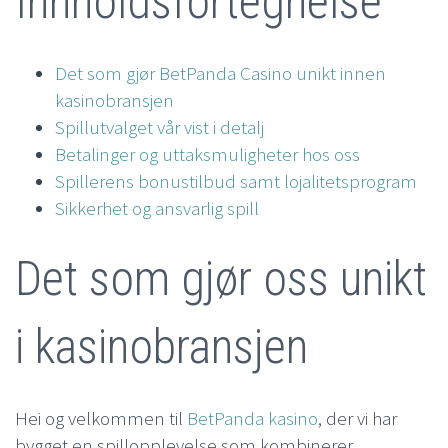
Innholdsfortegnelse
Det som gjør BetPanda Casino unikt innen
kasinobransjen
Spillutvalget vår vist i detalj
Betalinger og uttaksmuligheter hos oss
Spillerens bonustilbud samt lojalitetsprogram
Sikkerhet og ansvarlig spill
Det som gjør oss unikt
i kasinobransjen
Hei og velkommen til
BetPanda kasino
, der vi har
bygget en spillopplevelse som kombinerer