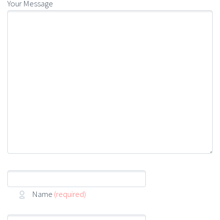
Your Message
Name
(required)