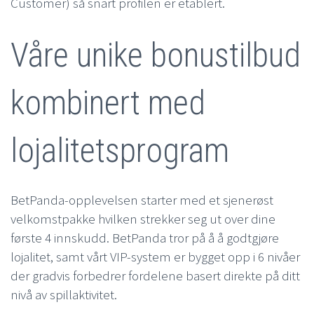
Customer) så snart profilen er etablert.
Våre unike bonustilbud
kombinert med
lojalitetsprogram
BetPanda-opplevelsen starter med et sjenerøst
velkomstpakke hvilken strekker seg ut over dine
første 4 innskudd. BetPanda tror på å å godtgjøre
lojalitet, samt vårt VIP-system er bygget opp i 6 nivåer
der gradvis forbedrer fordelene basert direkte på ditt
nivå av spillaktivitet.