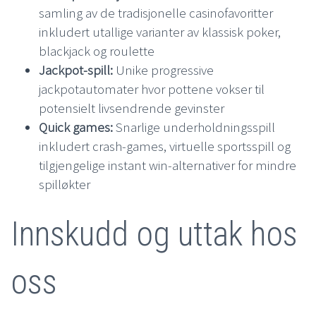
samling av de tradisjonelle casinofavoritter
inkludert utallige varianter av klassisk poker,
blackjack og roulette
Jackpot-spill:
Unike progressive
jackpotautomater hvor pottene vokser til
potensielt livsendrende gevinster
Quick games:
Snarlige underholdningsspill
inkludert crash-games, virtuelle sportsspill og
tilgjengelige instant win-alternativer for mindre
spilløkter
Innskudd og uttak hos
oss