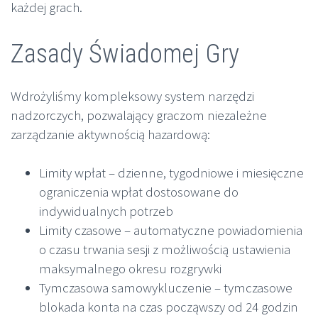
każdej grach.
Zasady Świadomej Gry
Wdrożyliśmy kompleksowy system narzędzi
nadzorczych, pozwalający graczom niezależne
zarządzanie aktywnością hazardową:
Limity wpłat – dzienne, tygodniowe i miesięczne
ograniczenia wpłat dostosowane do
indywidualnych potrzeb
Limity czasowe – automatyczne powiadomienia
o czasu trwania sesji z możliwością ustawienia
maksymalnego okresu rozgrywki
Tymczasowa samowykluczenie – tymczasowe
blokada konta na czas począwszy od 24 godzin