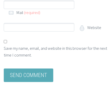
Mail
(required)
Website
Save my name, email, and website in this browser for the next
time I comment.