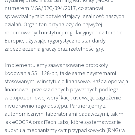
numerem MGA/B2C/394/2017, co stanowi
sprawdzalny fakt potwierdzający legalność naszych
działań. Organ ten przynależy do najwyżej
renomowanych instytucji regulacyjnych na terenie
Europie, używając rygorystyczne standardy
zabezpieczenia graczy oraz rzetelności gry.
Implementujemy zaawansowane protokoły
kodowania SSL 128-bit, takie same z systemami
stosowanymi w instytucje finansowe. Każda operacja
finansowa i przekaz danych prywatnych podlega
wielopoziomowej weryfikacji, usuwając zagrożenie
nieuprawnionego dostępu. Partnerujemy z
autonomicznymi laboratoriami badawczymi, takimi
jak eCOGRA oraz iTech Labs, które systematycznie
audytują mechanizmy cyfr przypadkowych (RNG) w