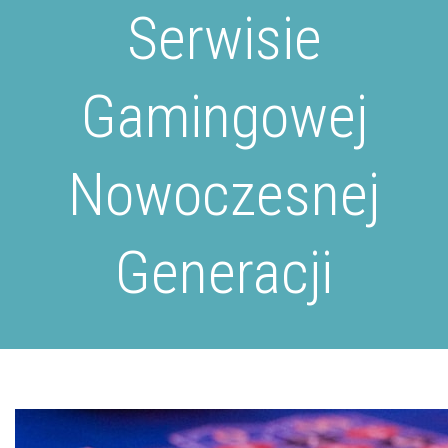
Serwisie
Gamingowej
Nowoczesnej
Generacji