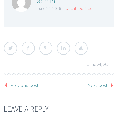
admin
June 24, 2026 in
Uncategorized
June 24, 2026
Previous post
Next post
LEAVE A REPLY