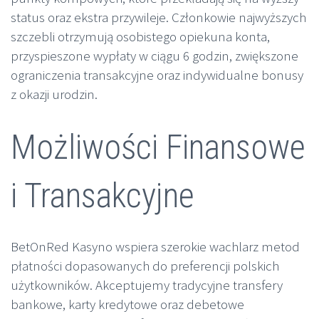
status oraz ekstra przywileje. Członkowie najwyższych
szczebli otrzymują osobistego opiekuna konta,
przyspieszone wypłaty w ciągu 6 godzin, zwiększone
ograniczenia transakcyjne oraz indywidualne bonusy
z okazji urodzin.
Możliwości Finansowe
i Transakcyjne
BetOnRed Kasyno wspiera szerokie wachlarz metod
płatności dopasowanych do preferencji polskich
użytkowników. Akceptujemy tradycyjne transfery
bankowe, karty kredytowe oraz debetowe