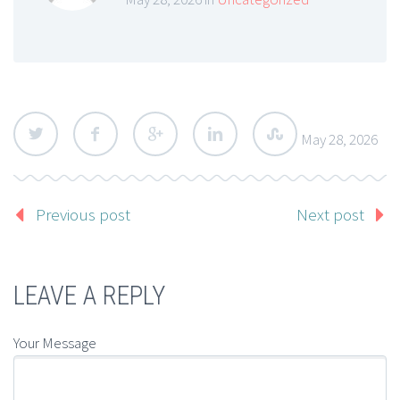
May 28, 2026
Previous post
Next post
LEAVE A REPLY
Your Message