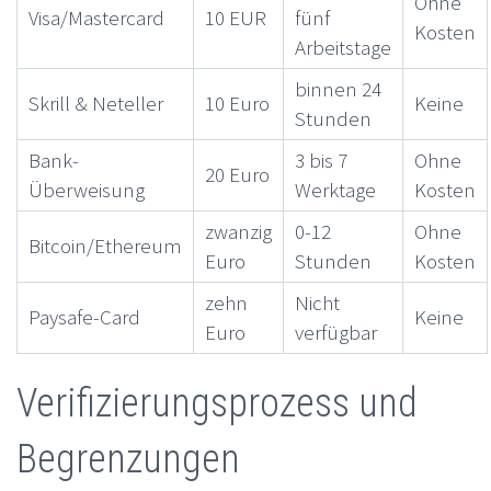
Ohne
Visa/Mastercard
10 EUR
fünf
Kosten
Arbeitstage
binnen 24
Skrill & Neteller
10 Euro
Keine
Stunden
Bank-
3 bis 7
Ohne
20 Euro
Überweisung
Werktage
Kosten
zwanzig
0-12
Ohne
Bitcoin/Ethereum
Euro
Stunden
Kosten
zehn
Nicht
Paysafe-Card
Keine
Euro
verfügbar
Verifizierungsprozess und
Begrenzungen