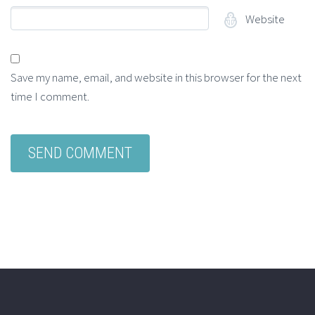
Website
Save my name, email, and website in this browser for the next
time I comment.