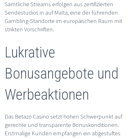
Sämtliche Streams erfolgen aus zertifizierten
Sendestudios in auf Malta, eine der führenden
Gambling-Standorte im europäischen Raum mit
strikten Vorschriften.
Lukrative
Bonusangebote und
Werbeaktionen
Das Betazo Casino setzt hohen Schwerpunkt auf
gerechte und transparente Bonuskonditionen.
Erstmalige Kunden empfangen ein abgestuftes