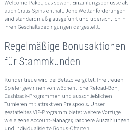
Welcome-Paket, das sowohl Einzahlungsbonusse als
auch Gratis-Spins enthält. Jene Wettanforderungen
sind standardmäßig ausgeführt und übersichtlich in
ihren Geschäftsbedingungen dargestellt.
Regelmäßige Bonusaktionen
für Stammkunden
Kundentreue wird bei Betazo vergütet. Ihre treuen
Spieler gewinnen von wöchentliche Reload-Boni,
Cashback-Programmen und ausschließlichen
Turnieren mit attraktiven Preispools. Unser
gestaffeltes VIP-Programm bietet weitere Vorzüge
wie eigene Account-Manager, raschere Auszahlungen
und individualisierte Bonus-Offerten.