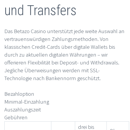
und Transfers
Das Betazo Casino unterstützt jede weite Auswahl an
vertrauenswürdigen Zahlungsmethoden. Von
klassischen Credit-Cards über digitale Wallets bis
durch zu aktuellen digitalen Währungen – wir
offerieren Flexibilität bei Deposit- und Withdrawals.
Jegliche Überweisungen werden mit SSL-
Technologie nach Bankennorm geschützt.
Bezahloption
Minimal-Einzahlung
Auszahlungszeit
Gebühren
drei bis