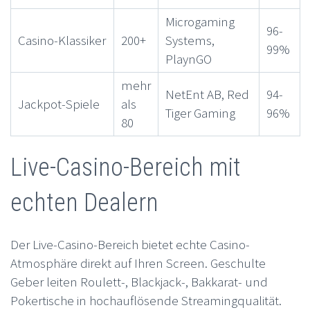
Microgaming
96-
Casino-Klassiker
200+
Systems,
99%
PlaynGO
mehr
NetEnt AB, Red
94-
Jackpot-Spiele
als
Tiger Gaming
96%
80
Live-Casino-Bereich mit
echten Dealern
Der Live-Casino-Bereich bietet echte Casino-
Atmosphäre direkt auf Ihren Screen. Geschulte
Geber leiten Roulett-, Blackjack-, Bakkarat- und
Pokertische in hochauflösende Streamingqualität.