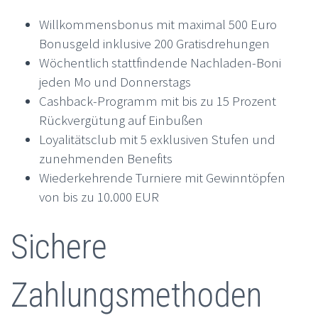
Willkommensbonus mit maximal 500 Euro
Bonusgeld inklusive 200 Gratisdrehungen
Wöchentlich stattfindende Nachladen-Boni
jeden Mo und Donnerstags
Cashback-Programm mit bis zu 15 Prozent
Rückvergütung auf Einbußen
Loyalitätsclub mit 5 exklusiven Stufen und
zunehmenden Benefits
Wiederkehrende Turniere mit Gewinntöpfen
von bis zu 10.000 EUR
Sichere
Zahlungsmethoden