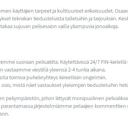
n käyttäjien tarpeet ja kulttuuriset erikoisuudet. Osaa
kset tekniikan tiedusteluista talletuihin ja tarjouksiin.
 takaa sujuvan pelisession vailla yliampuvia jonoaikoja.
himme suoraan pelisaitilta. Käytettävissä 24/7 FIN-kielellä
 vastaamme viestillä yleensä 2-4 tuntia aikana.
olla toimiva puhelinyhteys kiireellisiin ongelmiin.
osio, mistä näet vastaukset yleisimpiin tiedusteluihin heti
peliympäristön, johon liittyvät monipuolinen pelivalikoi
ti parantamassa järjestelmiämme pelaajien kommenttie
son.