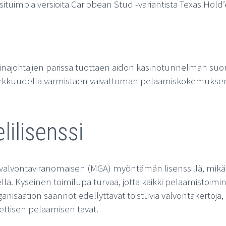
situimpia versioita Caribbean Stud -variantista Texas Hold’
ajohtajien parissa tuottaen aidon kasinotunnelman suor
otarkkuudella varmistaen vaivattoman pelaamiskokemuksen. 
lilisenssi
ivalvontaviranomaisen (MGA) myöntämän lisenssillä, mikä
ella. Kyseinen toimilupa turvaa, jotta kaikki pelaamistoi
isaation säännöt edellyttävät toistuvia valvontakertoja, 
ettisen pelaamisen tavat.