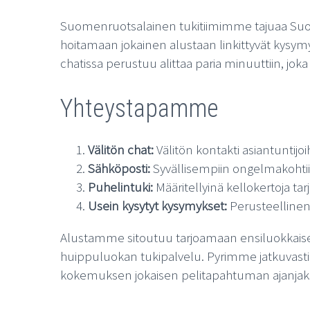
Suomenruotsalainen tukitiimimme tajuaa Suome
hoitamaan jokainen alustaan linkittyvät kysymy
chatissa perustuu alittaa paria minuuttiin, joka
Yhteystapamme
Välitön chat:
Välitön kontakti asiantuntijoi
Sähköposti:
Syvällisempiin ongelmakohtiin
Puhelintuki:
Määritellyinä kellokertoja tarj
Usein kysytyt kysymykset:
Perusteellinen 
Alustamme sitoutuu tarjoamaan ensiluokkaisen 
huippuluokan tukipalvelu. Pyrimme jatkuvas
kokemuksen jokaisen pelitapahtuman ajanjak