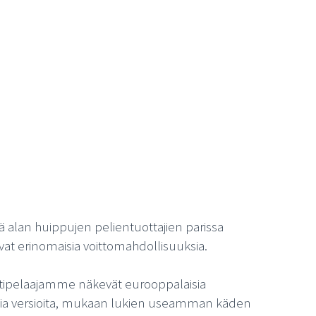
alan huippujen pelientuottajien parissa
vat erinomaisia voittomahdollisuuksia.
lettipelaajamme näkevät eurooppalaisia
ä uusia versioita, mukaan lukien useamman käden