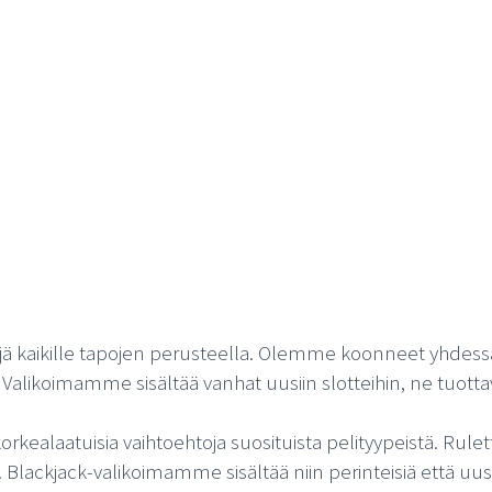
 kaikille tapojen perusteella. Olemme koonneet yhdessä 
 Valikoimamme sisältää vanhat uusiin slotteihin, ne tuotta
korkealaatuisia vaihtoehtoja suosituista pelityypeistä. Ru
oita. Blackjack-valikoimamme sisältää niin perinteisiä ett