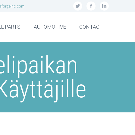
aforgeinc.com
L PARTS
AUTOMOTIVE
CONTACT
elipaikan
äyttäjille