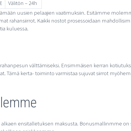
€
Välitön – 24h
ään uusien pelaajien vaatimuksiin. Esitämme molemmat ta
rmat rahansiirrot. Kaikki nostot prosessoidaan mahdollis
ia kuluessa.
rahanpesun välttämiseksi. Ensimmäisen kerran kotiutukse
at. Tämä kerta- toiminto varmistaa sujuvat siirrot myöhemm
illemme
asti alkaen ensitalletuksen maksusta. Bonusmallinmme on