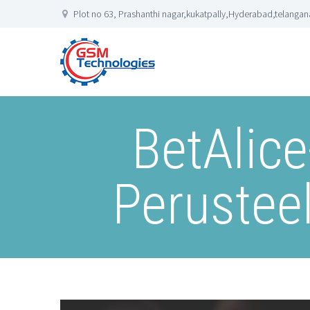
Plot no 63, Prashanthi nagar,kukatpally,Hyderabad,telangana
BetAlice
Perusteel