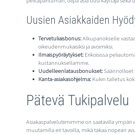
pelitapahtuman, olipa asia uusi käyttäjä sekä
Uusien Asiakkaiden Hyöd
Tervetuliaisbonus:
Alkupanokselle vastaa
oikeudenmukaisiksi ja avoimiksi.
Ilmaispyöräytykset:
Erikoisissa peliautoma
kustannuksellamme.
Uudelleenlatausbonukset:
Säännölliset t
Kanta-asiakasohjelma:
Kukin talletus koko
Pätevä Tukipalvelu
Asiakaspalvelutiimimme on saatavilla ympär
muutamilla eri tavoilla, mikä takaa nopean avu