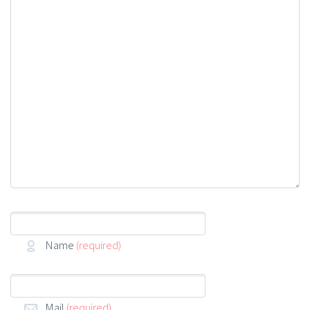
Name
(required)
Mail
(required)