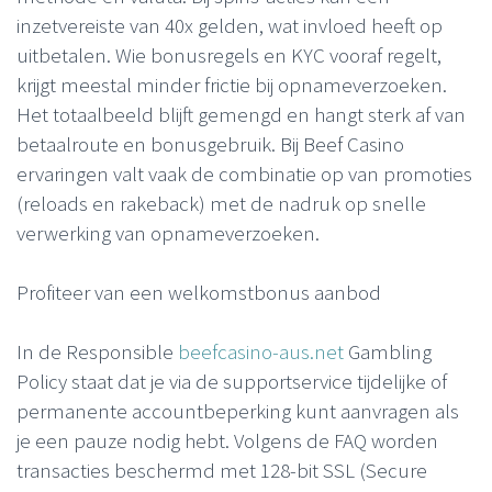
inzetvereiste van 40x gelden, wat invloed heeft op
uitbetalen. Wie bonusregels en KYC vooraf regelt,
krijgt meestal minder frictie bij opnameverzoeken.
Het totaalbeeld blijft gemengd en hangt sterk af van
betaalroute en bonusgebruik. Bij Beef Casino
ervaringen valt vaak de combinatie op van promoties
(reloads en rakeback) met de nadruk op snelle
verwerking van opnameverzoeken.
Profiteer van een welkomstbonus aanbod
In de Responsible
beefcasino-aus.net
Gambling
Policy staat dat je via de supportservice tijdelijke of
permanente accountbeperking kunt aanvragen als
je een pauze nodig hebt. Volgens de FAQ worden
transacties beschermd met 128-bit SSL (Secure