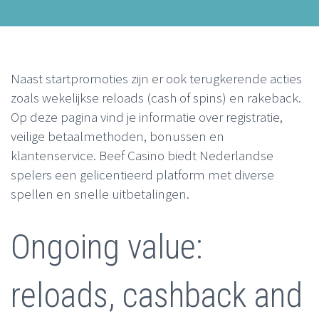
Naast startpromoties zijn er ook terugkerende acties
zoals wekelijkse reloads (cash of spins) en rakeback.
Op deze pagina vind je informatie over registratie,
veilige betaalmethoden, bonussen en
klantenservice. Beef Casino biedt Nederlandse
spelers een gelicentieerd platform met diverse
spellen en snelle uitbetalingen.
Ongoing value:
reloads, cashback and