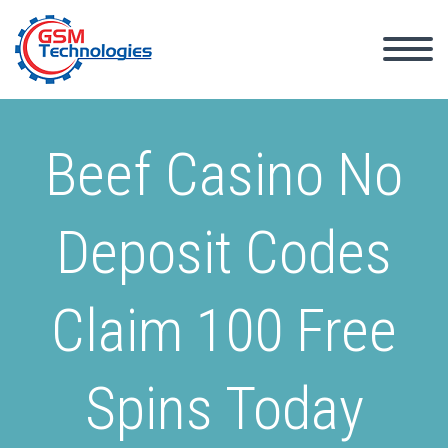
Beef Casino No
Deposit Codes
Claim 100 Free
Spins Today