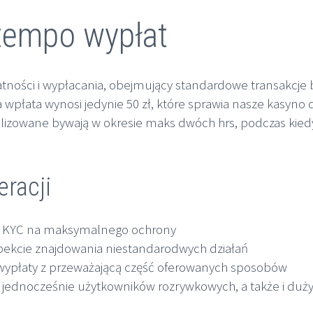
 tempo wypłat
ości i wypłacania, obejmujący standardowe transakcje ba
a wpłata wynosi jedynie 50 zł, które sprawia nasze kasyn
lizowane bywają w okresie maks dwóch hrs, podczas kied
racji
mi KYC na maksymalnego ochrony
pekcie znajdowania niestandarodwych działań
i wypłaty z przeważającą część oferowanych sposobów
jednocześnie użytkowników rozrywkowych, a także i duży