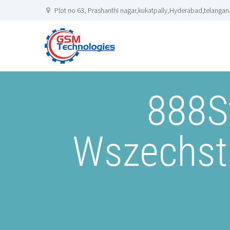
Plot no 63, Prashanthi nagar,kukatpally,Hyderabad,telangana
888S
Wszechst