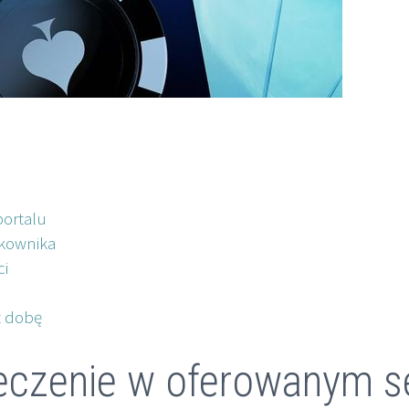
portalu
tkownika
ci
z dobę
ieczenie w oferowanym s