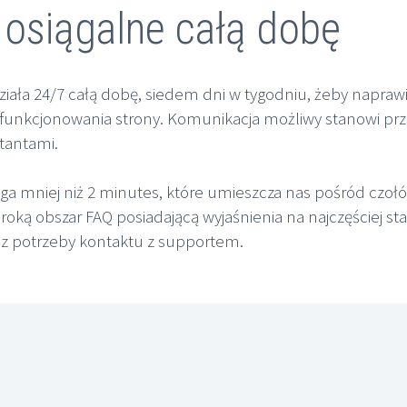
 osiągalne całą dobę
ziała 24/7 całą dobę, siedem dni w tygodniu, żeby napra
funkcjonowania strony. Komunikacja możliwy stanowi prze
ltantami.
ga mniej niż 2 minutes, które umieszcza nas pośród czoł
ą obszar FAQ posiadającą wyjaśnienia na najczęściej sta
ez potrzeby kontaktu z supportem.