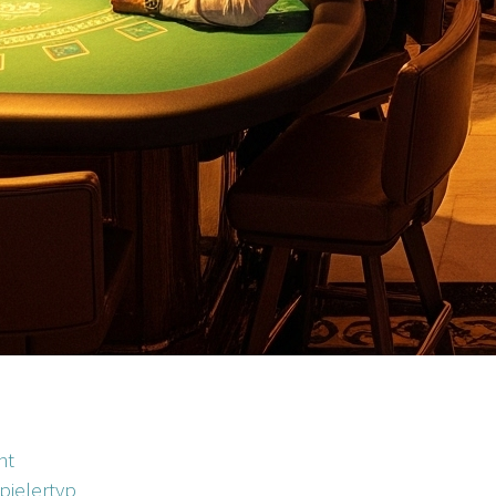
ht
pielertyp