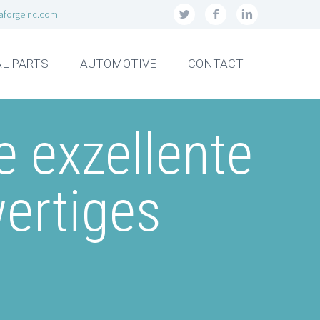
aforgeinc.com
L PARTS
AUTOMOTIVE
CONTACT
e exzellente
wertiges