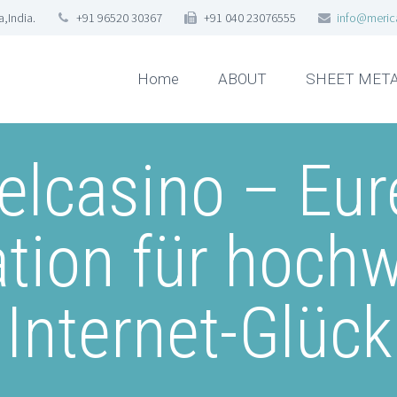
,India.
+91 96520 30367
+91 040 23076555
info@meric
Home
ABOUT
SHEET META
elcasino – Eur
tion für hoch
Internet-Glück