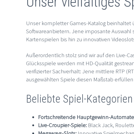
Unser vielfältiges S
Unser kompletter Games-Katalog beinhaltet üb
Softwareanbietern. Jene imposante Auswahl sic
Kartenspielen bis hin zu innovativen Videoslo
Außerordentlich stolz sind wir auf den Live-C
Glücksspiele werden mit HD-Qualität gestream
verifizierter Sachverhalt: Jene mittlere RTP (R
ausgewählten Spiele diesen Maßstab erfüllen
Beliebte Spiel-Kategorie
Fortschreitende Hauptgewinn-Automate
Live-Croupier-Spiele:
Black Jack, Roulett
Megaways-Slots:
Innovative Spielmechan