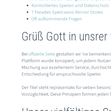
Kontrolliertes Spielen und Datenschutz
7 Paradies Spielcasino Winner Stories
Oft aufkommende Fragen
Grüß Gott in unsrer 
Bei
offizielle Seite
gestalten wir ‘ne bemerkens
Plattform wurde konzipiert, um jedem Nutzer ei
Mischung aus exzellentem Service, durchsich
Entscheidung für anspruchsvolle Spieler.
Der Titel steht repräsentativ für sieben beson
Vorzüglichkeit. Diese Prinzipien formen jeden