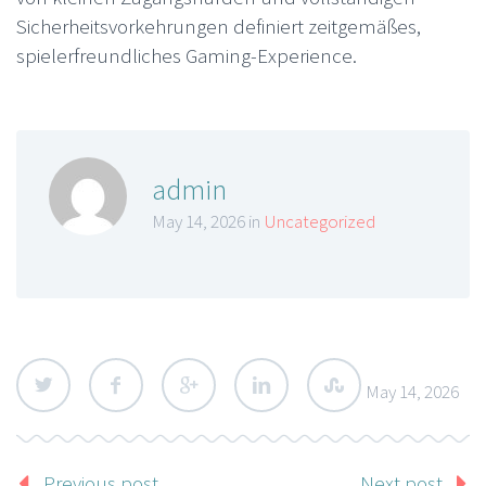
Sicherheitsvorkehrungen definiert zeitgemäßes,
spielerfreundliches Gaming-Experience.
admin
May 14, 2026 in
Uncategorized
May 14, 2026
Previous post
Next post