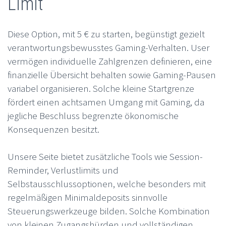
Limit
Diese Option, mit 5 € zu starten, begünstigt gezielt
verantwortungsbewusstes Gaming-Verhalten. User
vermögen individuelle Zahlgrenzen definieren, eine
finanzielle Übersicht behalten sowie Gaming-Pausen
variabel organisieren. Solche kleine Startgrenze
fördert einen achtsamen Umgang mit Gaming, da
jegliche Beschluss begrenzte ökonomische
Konsequenzen besitzt.
Unsere Seite bietet zusätzliche Tools wie Session-
Reminder, Verlustlimits und
Selbstausschlussoptionen, welche besonders mit
regelmäßigen Minimaldeposits sinnvolle
Steuerungswerkzeuge bilden. Solche Kombination
von kleinen Zugangshürden und vollständigen