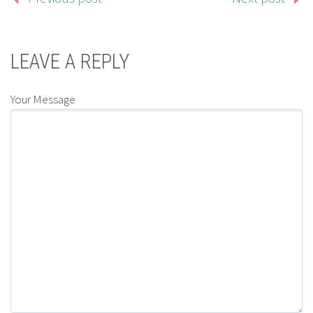
LEAVE A REPLY
Your Message