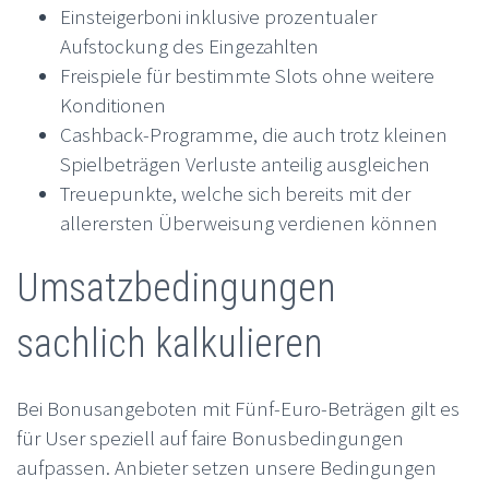
Einsteigerboni inklusive prozentualer
Aufstockung des Eingezahlten
Freispiele für bestimmte Slots ohne weitere
Konditionen
Cashback-Programme, die auch trotz kleinen
Spielbeträgen Verluste anteilig ausgleichen
Treuepunkte, welche sich bereits mit der
allerersten Überweisung verdienen können
Umsatzbedingungen
sachlich kalkulieren
Bei Bonusangeboten mit Fünf-Euro-Beträgen gilt es
für User speziell auf faire Bonusbedingungen
aufpassen. Anbieter setzen unsere Bedingungen