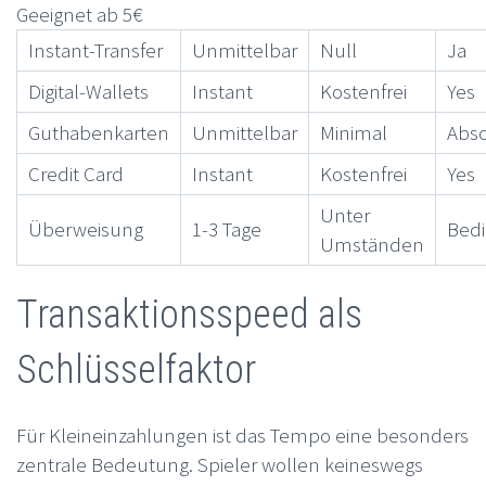
Geeignet ab 5€
Instant-Transfer
Unmittelbar
Null
Ja
Digital-Wallets
Instant
Kostenfrei
Yes
Guthabenkarten
Unmittelbar
Minimal
Abso
Credit Card
Instant
Kostenfrei
Yes
Unter
Überweisung
1-3 Tage
Bedi
Umständen
Transaktionsspeed als
Schlüsselfaktor
Für Kleineinzahlungen ist das Tempo eine besonders
zentrale Bedeutung. Spieler wollen keineswegs