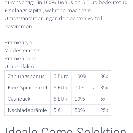
durchsichtig: Ein 100%-Bonus bei 5 Euro bedeutet 10
€ Anfangskapital, während machbare
Umsatzanforderungen den echten Vorteil
bestimmen.
Prämientyp
Mindesteinsatz
Prämienhöhe
Umsatzfaktor
Zahlungsbonus
5 Euro
100%
30x
Free-Spins-Paket
5 EUR
20 Spins
35x
Cashback
5 EUR
10%
5x
Nachladeprämie
5 €
50%
25x
Ideale Game-Selektion