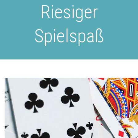
Riesiger
Spielspaß