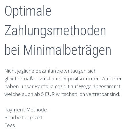
Optimale
Zahlungsmethoden
bei Minimalbeträgen
Nicht jegliche Bezahlanbieter taugen sich
gleichermaßen zu kleine Depositsummen. Anbieter
haben unser Portfolio gezielt auf Wege abgestimmt,
welche auch ab 5 EUR wirtschaftlich vertretbar sind.
Payment-Methode
Bearbeitungszeit
Fees